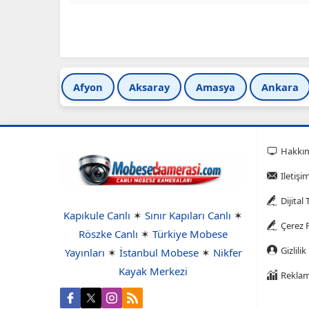
Afyon
Aksaray
Amasya
Ankara
Hakkı
Iletişi
Dijital
Kapıkule Canlı
✶
Sınır Kapıları Canlı
✶
Çerez P
Röszke Canlı
✶
Türkiye Mobese
Gizlilik
Yayınları
✶
İstanbul Mobese
✶
Nikfer
Kayak Merkezi
Reklam