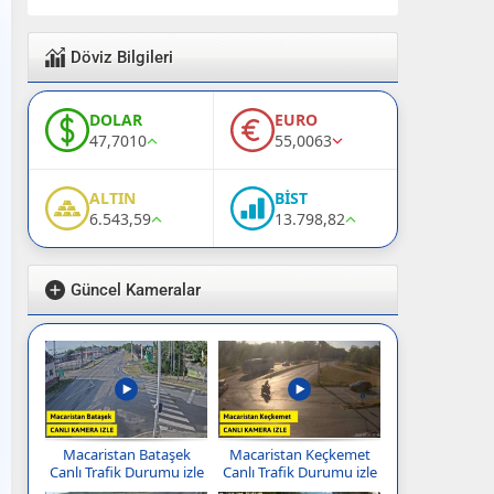
Döviz Bilgileri
DOLAR
EURO
47,7010
55,0063
ALTIN
BİST
6.543,59
13.798,82
Güncel Kameralar
Macaristan Bataşek
Macaristan Keçkemet
Canlı Trafik Durumu izle
Canlı Trafik Durumu izle