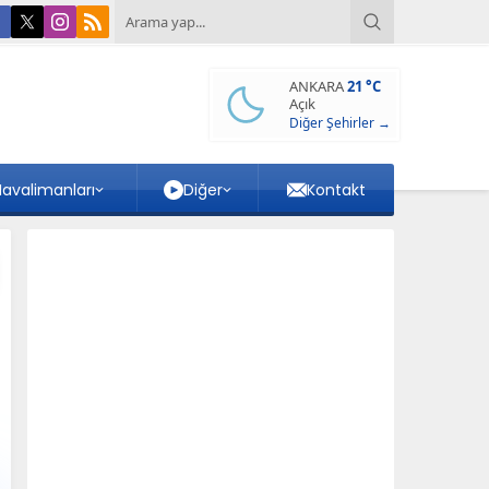
ANKARA
21 °C
Açık
Diğer Şehirler →
avalimanları
Diğer
Kontakt