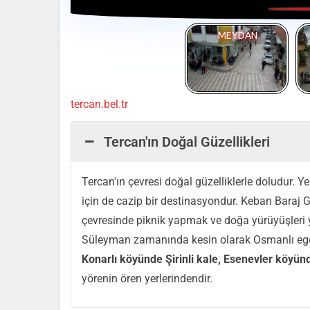
Volume
0%
MEYDAN
tercan.bel.tr
Tercan'ın Doğal Güzellikleri
Tercan'ın çevresi doğal güzelliklerle doludur. Yeş
için de cazip bir destinasyondur. Keban Baraj Gö
çevresinde piknik yapmak ve doğa yürüyüşleri y
Süleyman zamanında kesin olarak Osmanlı ege
Konarlı köyünde Şirinli kale, Esenevler köyün
yörenin ören yerlerindendir.