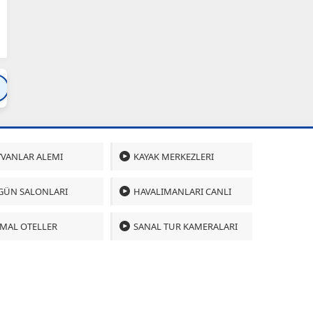
Bartın
Bursa
Çanakkale
Çankırı
Çoru
VANLAR ALEMI
KAYAK MERKEZLERI
GÜN SALONLARI
HAVALIMANLARI CANLI
MAL OTELLER
SANAL TUR KAMERALARI