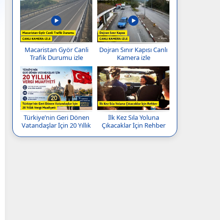
Macaristan Györ Canli
Dojran Sınır Kapısı Canlı
Trafik Durumu izle
Kamera izle
Türkiye’nin Geri Dönen
İlk Kez Sıla Yoluna
Vatandaşlar İçin 20 Yıllık
Çıkacaklar İçin Rehber
Vergi Muafiyeti