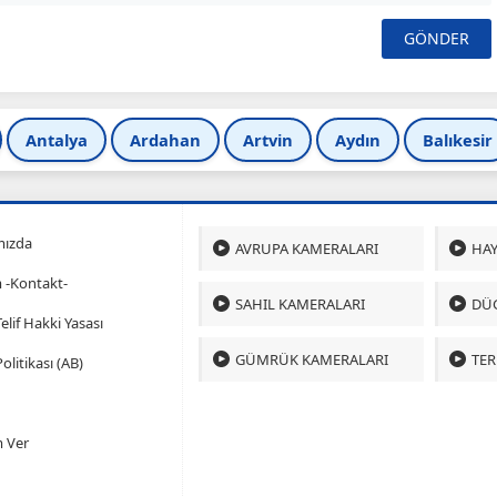
Antalya
Ardahan
Artvin
Aydın
Balıkesir
mızda
AVRUPA KAMERALARI
HAY
m -Kontakt-
SAHIL KAMERALARI
DÜ
 Telif Hakki Yasası
GÜMRÜK KAMERALARI
TER
olitikası (AB)
 Ver