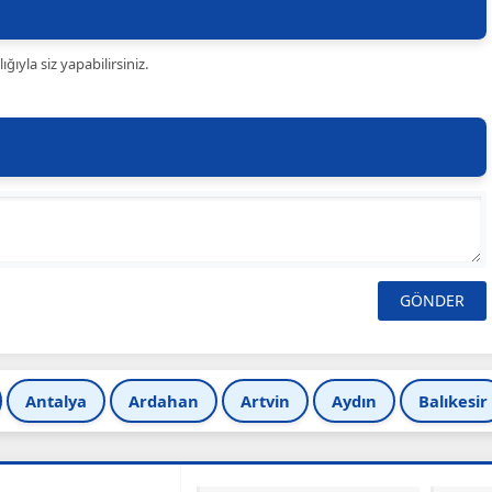
ıyla siz yapabilirsiniz.
Antalya
Ardahan
Artvin
Aydın
Balıkesir