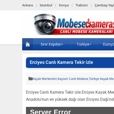
Ankara
Istanbul
Konya
Trabzon
Çambaşı Yayl
Sınır Kapıları
Türkiye
Düny
Erciyes Canlı Kamera Tekir izle
Kayak Merkezleri
,
Kayseri Canlı Mobese
,
Türkiye Kayak Me
Erciyes Canlı Kamera Tekir izle.Erciyes Kayak Merk
Anadolu’nun en yüksek dağı olan Erciyes Dağı’nda 