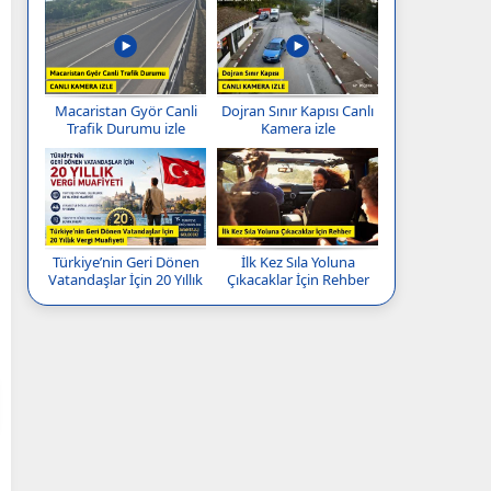
Macaristan Györ Canli
Dojran Sınır Kapısı Canlı
Trafik Durumu izle
Kamera izle
Türkiye’nin Geri Dönen
İlk Kez Sıla Yoluna
Vatandaşlar İçin 20 Yıllık
Çıkacaklar İçin Rehber
Vergi Muafiyeti