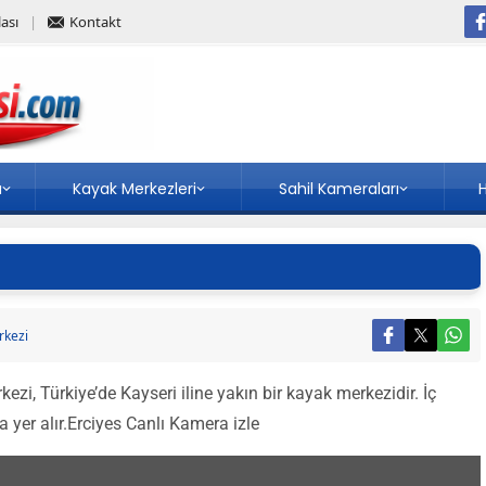
ası
Kontakt
a
Kayak Merkezleri
Sahil Kameraları
H
rkezi
ezi, Türkiye’de Kayseri iline yakın bir kayak merkezidir. İç
yer alır.Erciyes Canlı Kamera izle