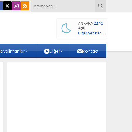
ANKARA
22 °C
Açık
Diğer Şehirler →
avalimanları
Diğer
Kontakt