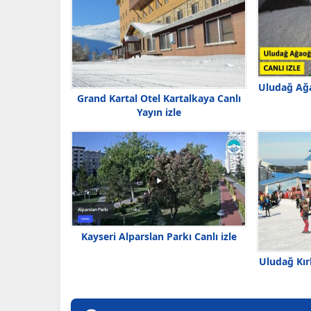
Uludağ Ağa
Grand Kartal Otel Kartalkaya Canlı
Yayın izle
Kayseri Alparslan Parkı Canlı izle
Uludağ Kır