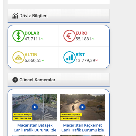
Döviz Bilgileri
DOLAR
EURO
47,7111
55,1881
ALTIN
BİST
6.660,55
13.779,39
Güncel Kameralar
Macaristan Bataşek
Macaristan Keçkemet
Canlı Trafik Durumu izle
Canlı Trafik Durumu izle