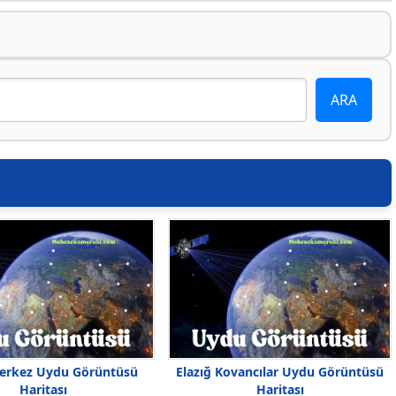
Merkez Uydu Görüntüsü
Elazığ Kovancılar Uydu Görüntüsü
Haritası
Haritası