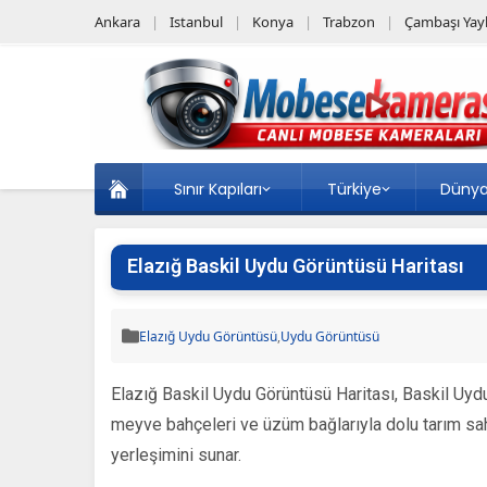
Ankara
Istanbul
Konya
Trabzon
Çambaşı Yayl
Sınır Kapıları
Türkiye
Düny
Elazığ Baskil Uydu Görüntüsü Haritası
Elazığ Uydu Görüntüsü
,
Uydu Görüntüsü
Elazığ Baskil Uydu Görüntüsü Haritası, Baskil Uydu
meyve bahçeleri ve üzüm bağlarıyla dolu tarım saha
yerleşimini sunar.