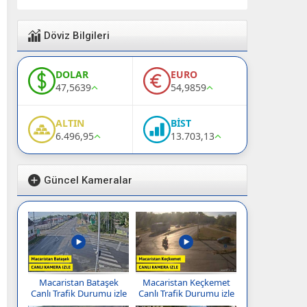
Döviz Bilgileri
DOLAR
EURO
47,5639
54,9859
ALTIN
BİST
6.496,95
13.703,13
Güncel Kameralar
Macaristan Bataşek
Macaristan Keçkemet
Canlı Trafik Durumu izle
Canlı Trafik Durumu izle