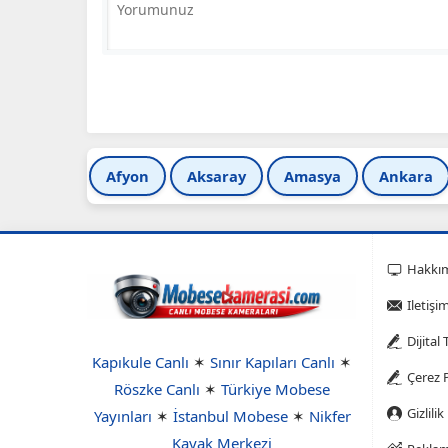
Afyon
Aksaray
Amasya
Ankara
Hakkı
Iletişi
Dijital
Kapıkule Canlı
✶
Sınır Kapıları Canlı
✶
Çerez P
Röszke Canlı
✶
Türkiye Mobese
Gizlilik
Yayınları
✶
İstanbul Mobese
✶
Nikfer
Kayak Merkezi