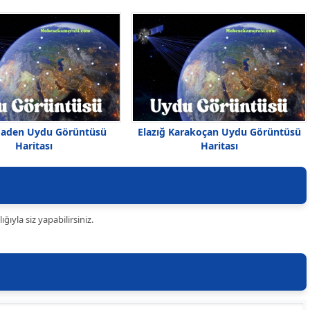
Maden Uydu Görüntüsü
Elazığ Karakoçan Uydu Görüntüsü
Haritası
Haritası
ıyla siz yapabilirsiniz.