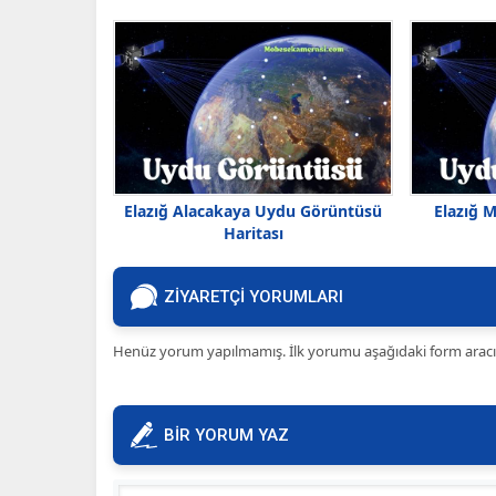
Elazığ Alacakaya Uydu Görüntüsü
Elazığ 
Haritası
ZİYARETÇİ YORUMLARI
Henüz yorum yapılmamış. İlk yorumu aşağıdaki form aracılığ
BİR YORUM YAZ