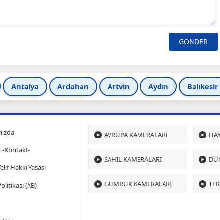
Antalya
Ardahan
Artvin
Aydın
Balıkesir
mızda
AVRUPA KAMERALARI
HAY
m -Kontakt-
SAHIL KAMERALARI
DÜ
 Telif Hakki Yasası
GÜMRÜK KAMERALARI
TER
olitikası (AB)