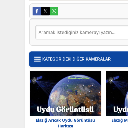
KATEGORIDEKI DİĞER KAMERALAR
Elazığ Arıcak Uydu Görüntüsü
Elazığ 
Haritası