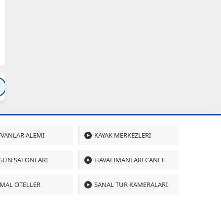
Bartın
Bursa
Çanakkale
Çankırı
Çoru
VANLAR ALEMI
KAYAK MERKEZLERI
GÜN SALONLARI
HAVALIMANLARI CANLI
MAL OTELLER
SANAL TUR KAMERALARI