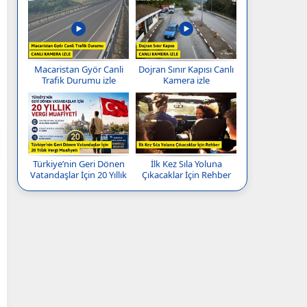
Macaristan Györ Canli
Dojran Sınır Kapısı Canlı
Trafik Durumu izle
Kamera izle
Türkiye’nin Geri Dönen
İlk Kez Sıla Yoluna
Vatandaşlar İçin 20 Yıllık
Çıkacaklar İçin Rehber
Vergi Muafiyeti