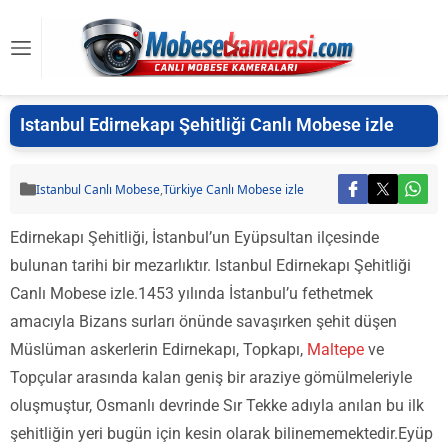
Istanbul Edirnekapı Şehitliği Canlı Mobese izle
Istanbul Canlı Mobese
,
Türkiye Canlı Mobese izle
Edirnekapı Şehitliği, İstanbul’un Eyüpsultan ilçesinde
bulunan tarihi bir mezarlıktır. Istanbul Edirnekapı Şehitliği
Canlı Mobese izle.1453 yılında İstanbul’u fethetmek
amacıyla Bizans surları önünde savaşırken şehit düşen
Müslüman askerlerin Edirnekapı, Topkapı,
Maltepe
ve
Topçular arasında kalan geniş bir araziye gömülmeleriyle
oluşmuştur, Osmanlı devrinde Sır Tekke adıyla anılan bu ilk
şehitliğin yeri bugün için kesin olarak bilinememektedir.Eyüp