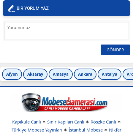
BİR YORUM YAZ
Afyon
Aksaray
Amasya
Ankara
Antalya
Ar
Kapıkule Canlı
✶
Sınır Kapıları Canlı
✶
Röszke Canlı
✶
Türkiye Mobese Yayınları
✶
İstanbul Mobese
✶
Nikfer