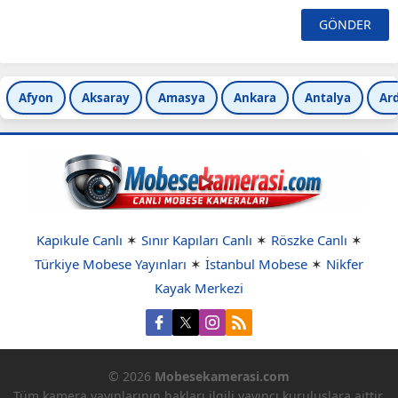
Afyon
Aksaray
Amasya
Ankara
Antalya
Ar
Kapıkule Canlı
✶
Sınır Kapıları Canlı
✶
Röszke Canlı
✶
Türkiye Mobese Yayınları
✶
İstanbul Mobese
✶
Nikfer
Kayak Merkezi
© 2026
Mobesekamerasi.com
Tüm kamera yayınlarının hakları ilgili yayıncı kuruluşlara aittir.