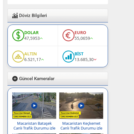
Döviz Bilgileri
DOLAR
EURO
47,5953
55,0659
ALTIN
BİST
6.521,17
13.685,30
Güncel Kameralar
Macaristan Bataşek
Macaristan Keçkemet
Canlı Trafik Durumu izle
Canlı Trafik Durumu izle