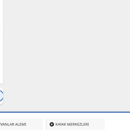
Bartın
Bursa
Çanakkale
Çankırı
Çoru
VANLAR ALEMI
KAYAK MERKEZLERI