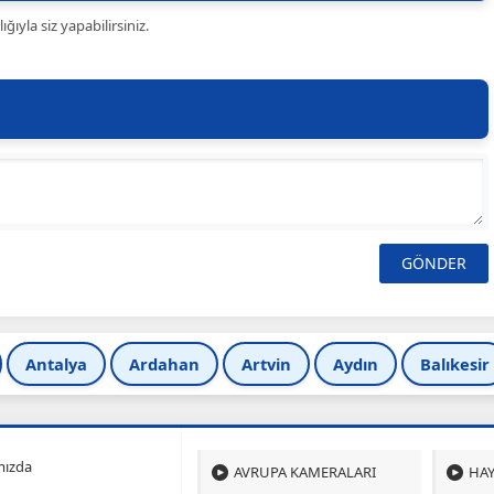
ıyla siz yapabilirsiniz.
Antalya
Ardahan
Artvin
Aydın
Balıkesir
mızda
AVRUPA KAMERALARI
HAY