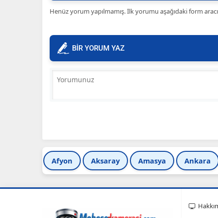
Henüz yorum yapılmamış. İlk yorumu aşağıdaki form aracılığ
BİR YORUM YAZ
Afyon
Aksaray
Amasya
Ankara
Hakkı