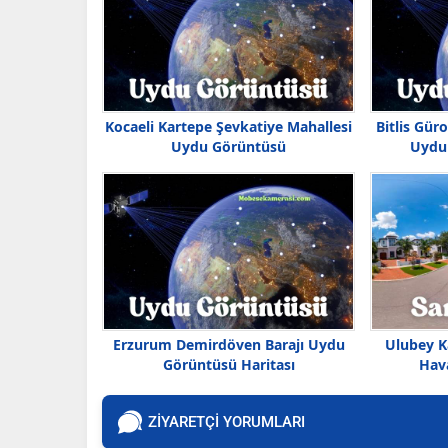
Kocaeli Kartepe Şevkatiye Mahallesi
Bitlis Gü
Uydu Görüntüsü
Uydu 
Erzurum Demirdöven Barajı Uydu
Ulubey K
Görüntüsü Haritası
Hava
ZİYARETÇİ YORUMLARI