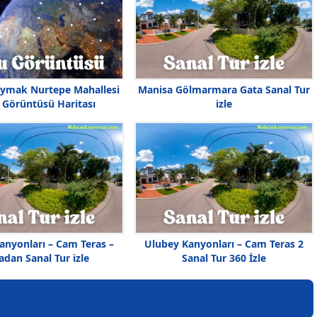
roymak Nurtepe Mahallesi
Manisa Gölmarmara Gata Sanal Tur
Görüntüsü Haritası
izle
anyonları – Cam Teras –
Ulubey Kanyonları – Cam Teras 2
dan Sanal Tur izle
Sanal Tur 360 İzle