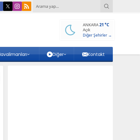
ANKARA
21 °C
Açık
Diğer Şehirler →
avalimanları
Diğer
Kontakt