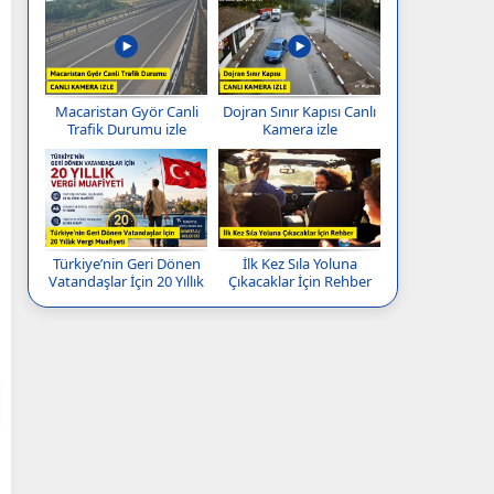
Macaristan Györ Canli
Dojran Sınır Kapısı Canlı
Trafik Durumu izle
Kamera izle
Türkiye’nin Geri Dönen
İlk Kez Sıla Yoluna
Vatandaşlar İçin 20 Yıllık
Çıkacaklar İçin Rehber
Vergi Muafiyeti