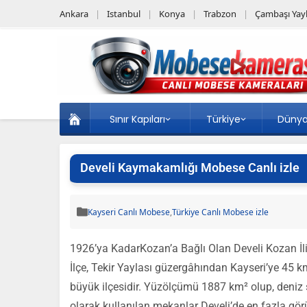
Ankara
Istanbul
Konya
Trabzon
Çambaşı Yayl
Sınır Kapıları
Türkiye
Düny
Develi Kaymakamlığı Mobese Canlı izle
Kayseri Canlı Mobese
,
Türkiye Canlı Mobese izle
1926’ya KadarKozan’a Bağlı Olan Develi Kozan İl
İlçe, Tekir Yaylası güzergâhından Kayseri’ye 45 
büyük ilçesidir. Yüzölçümü 1887 km² olup, deniz 
olarak kullanılan mekanlar Develi’de en fazla görü