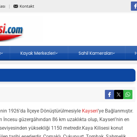
ası
Kontakt
a
Kayak Merkezleri
Sahil Kameraları
H
inin 1926’da İlçeye Dönüştürülmesiyle
Kayseri
‘ye Bağlanmıştır.
km İncesu güzergâhından 86 km uzaklıkta olup, Kayseri’nin en
seviyesinden yüksekliği 1150 metredir.Kaya Kilisesi konut
len tarihi eserlerdir. Çomaklı, Çukuryurt, Tombak, Şahmelik,