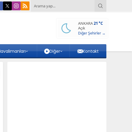
ANKARA
21 °C
Açık
Diğer Şehirler →
avalimanları
Diğer
Kontakt