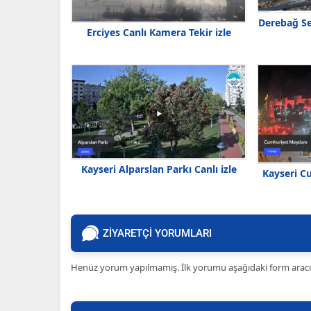
Derebağ Se
Erciyes Canlı Kamera Tekir izle
Kayseri Alparslan Parkı Canlı izle
Kayseri C
ZİYARETÇİ YORUMLARI
Henüz yorum yapılmamış. İlk yorumu aşağıdaki form aracılığ