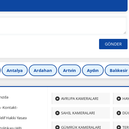
Antalya
Ardahan
Artvin
Aydın
Balıkesir
mızda
AVRUPA KAMERALARI
HAY
m -Kontakt-
SAHIL KAMERALARI
DÜ
 Telif Hakki Yasası
GÜMRÜK KAMERALARI
TER
olitikası (AB)