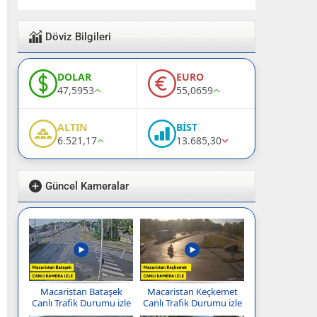
Döviz Bilgileri
DOLAR
EURO
47,5953
55,0659
ALTIN
BİST
6.521,17
13.685,30
Güncel Kameralar
Macaristan Bataşek
Macaristan Keçkemet
Canlı Trafik Durumu izle
Canlı Trafik Durumu izle