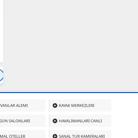
Bartın
Bursa
Çanakkale
Çankırı
Çoru
VANLAR ALEMI
KAYAK MERKEZLERI
GÜN SALONLARI
HAVALIMANLARI CANLI
MAL OTELLER
SANAL TUR KAMERALARI