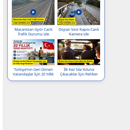
Macaristan Györ Canli
Dojran Sınır Kapısı Canlı
Trafik Durumu izle
Kamera izle
Türkiye’nin Geri Dönen
İlk Kez Sıla Yoluna
Vatandaşlar İçin 20 Yıllık
Çıkacaklar İçin Rehber
Vergi Muafiyeti