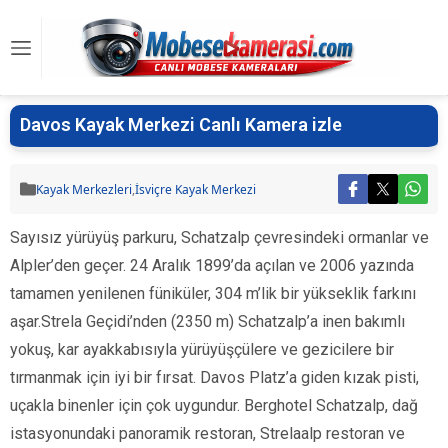
Davos Kayak Merkezi Canlı Kamera izle
Kayak Merkezleri
,
İsviçre Kayak Merkezi
Sayısız yürüyüş parkuru, Schatzalp çevresindeki ormanlar ve
Alpler’den geçer. 24 Aralık 1899’da açılan ve 2006 yazında
tamamen yenilenen füniküler, 304 m’lik bir yükseklik farkını
aşar.Strela Geçidi’nden (2350 m) Schatzalp’a inen bakımlı
yokuş, kar ayakkabısıyla yürüyüşçülere ve gezicilere bir
tırmanmak için iyi bir fırsat. Davos Platz’a giden kızak pisti,
uçakla binenler için çok uygundur. Berghotel Schatzalp, dağ
istasyonundaki panoramik restoran, Strelaalp restoran ve