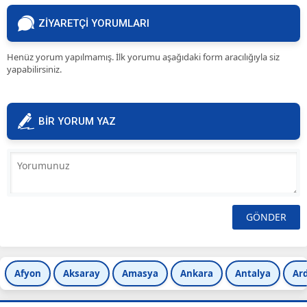
ZİYARETÇİ YORUMLARI
Henüz yorum yapılmamış. İlk yorumu aşağıdaki form aracılığıyla siz
yapabilirsiniz.
BİR YORUM YAZ
Afyon
Aksaray
Amasya
Ankara
Antalya
Ar