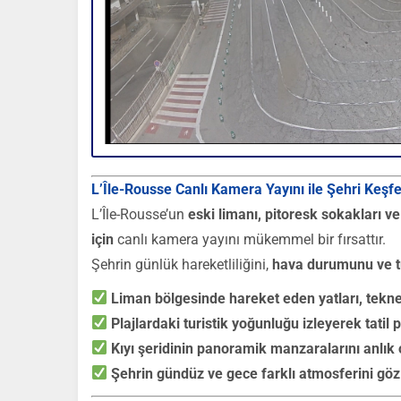
L’Île-Rousse Canlı Kamera Yayını ile Şehri Keşf
L’Île-Rousse’un
eski limanı, pitoresk sokakları v
için
canlı kamera yayını mükemmel bir fırsattır.
Şehrin günlük hareketliliğini,
hava durumunu ve tu
Liman bölgesinde hareket eden yatları, teknele
Plajlardaki turistik yoğunluğu izleyerek tatil p
Kıyı şeridinin panoramik manzaralarını anlık
Şehrin gündüz ve gece farklı atmosferini gö