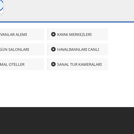
Bartın
Bursa
Çanakkale
Çankırı
Çoru
VANLAR ALEMI
KAYAK MERKEZLERI
GÜN SALONLARI
HAVALIMANLARI CANLI
MAL OTELLER
SANAL TUR KAMERALARI