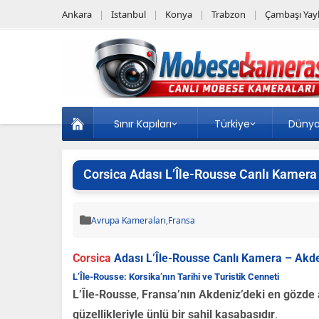
Ankara
Istanbul
Konya
Trabzon
Çambaşı Yayl
Sınır Kapıları
Türkiye
Düny
Corsica Adası L’Île-Rousse Canlı Kamera 
Avrupa Kameraları
,
Fransa
Corsica
Adası L’Île-Rousse Canlı Kamera – Akden
L’Île-Rousse: Korsika’nın Tarihi ve Turistik Cenneti
L’Île-Rousse
,
Fransa’nın Akdeniz’deki en gözde a
güzellikleriyle ünlü bir sahil kasabasıdır
.