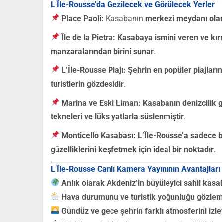
L’Île-Rousse’da Gezilecek ve Görülecek Yerler
Place Paoli:
Kasabanın
merkezi meydanı ola
Île de la Pietra:
Kasabaya ismini veren ve kırm
manzaralarından birini sunar
.
L’Île-Rousse Plajı:
Şehrin en popüler plajların
turistlerin gözdesidir
.
Marina ve Eski Liman:
Kasabanın denizcilik 
tekneleri ve lüks yatlarla süslenmiştir
.
Monticello Kasabası:
L’Île-Rousse’a sadece b
güzelliklerini keşfetmek için ideal bir noktadır
.
L’Île-Rousse Canlı Kamera Yayınının Avantajları
Anlık olarak Akdeniz’in büyüleyici sahil kas
Hava durumunu ve turistik yoğunluğu gözleml
Gündüz ve gece şehrin farklı atmosferini izle