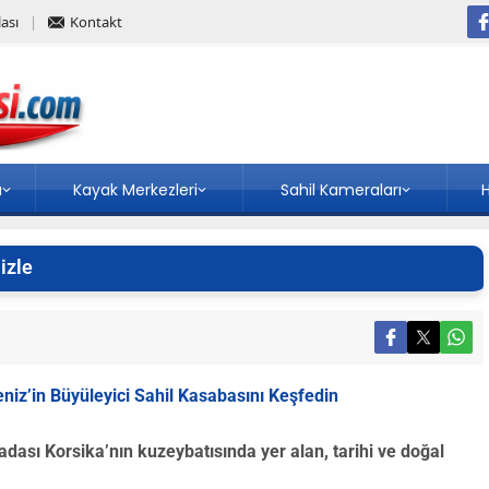
ası
Kontakt
a
Kayak Merkezleri
Sahil Kameraları
H
izle
iz’in Büyüleyici Sahil Kasabasını Keşfedin
dası Korsika’nın kuzeybatısında yer alan, tarihi ve doğal