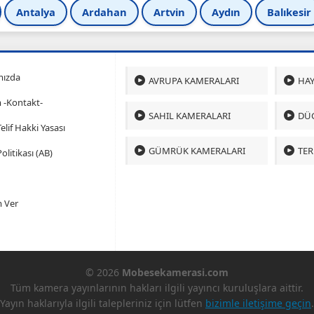
Antalya
Ardahan
Artvin
Aydın
Balıkesir
mızda
AVRUPA KAMERALARI
HAY
m -Kontakt-
SAHIL KAMERALARI
DÜ
 Telif Hakki Yasası
GÜMRÜK KAMERALARI
TER
olitikası (AB)
 Ver
© 2026
Mobesekamerasi.com
Tüm kamera yayınlarının hakları ilgili yayıncı kuruluşlara aittir.
Yayın haklarıyla ilgili talepleriniz için lütfen
bizimle iletişime geçin
.