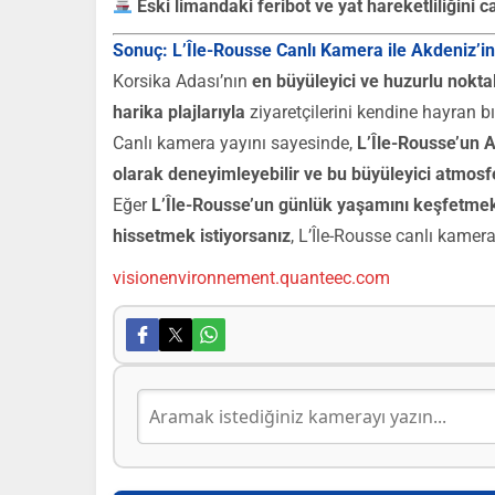
Eski limandaki feribot ve yat hareketliliğini c
Sonuç: L’Île-Rousse Canlı Kamera ile Akdeniz’in
Korsika Adası’nın
en büyüleyici ve huzurlu nokta
harika plajlarıyla
ziyaretçilerini kendine hayran bı
Canlı kamera yayını sayesinde,
L’Île-Rousse’un A
olarak deneyimleyebilir ve bu büyüleyici atmosfer
Eğer
L’Île-Rousse’un günlük yaşamını keşfetmek
hissetmek istiyorsanız
, L’Île-Rousse canlı kamer
visionenvironnement.quanteec.com