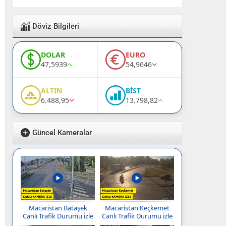
Döviz Bilgileri
DOLAR
EURO
47,5939
54,9646
ALTIN
BİST
6.488,95
13.798,82
Güncel Kameralar
Macaristan Bataşek
Macaristan Keçkemet
Canlı Trafik Durumu izle
Canlı Trafik Durumu izle