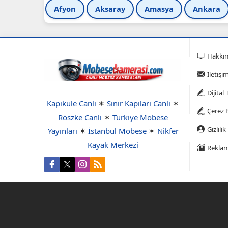
Afyon
Aksaray
Amasya
Ankara
Hakkı
Iletişi
Dijital
Kapıkule Canlı
✶
Sınır Kapıları Canlı
✶
Çerez P
Röszke Canlı
✶
Türkiye Mobese
Gizlilik
Yayınları
✶
İstanbul Mobese
✶
Nikfer
Kayak Merkezi
Reklam