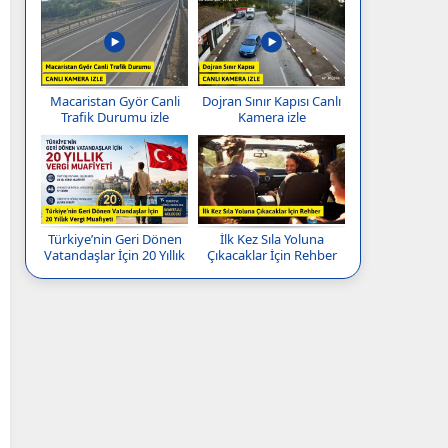
Macaristan Györ Canli
Dojran Sınır Kapısı Canlı
Trafik Durumu izle
Kamera izle
Türkiye’nin Geri Dönen
İlk Kez Sıla Yoluna
Vatandaşlar İçin 20 Yıllık
Çıkacaklar İçin Rehber
Vergi Muafiyeti