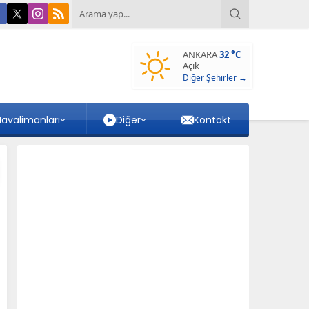
ANKARA
32 °C
Açık
Diğer Şehirler →
avalimanları
Diğer
Kontakt