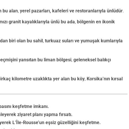
n bu alan
,
yerel pazarları, kafeleri ve restoranlarıyla ünlüdür
.
ızı granit kayalıklarıyla ünlü bu ada
,
bölgenin en ikonik
dan biri olan bu sahil
,
turkuaz suları ve yumuşak kumlarıyla
geçmişini yansıtan bu liman bölgesi
,
geleneksel balıkçı
irkaç kilometre uzaklıkta yer alan bu köy
,
Korsika’nın kırsal
abasını keşfetme imkanı.
eyerek ziyaret planı yapma fırsatı.
yerek L’Île-Rousse’un eşsiz güzelliğini keşfetme.