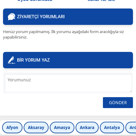
ZİYARETÇİ YORUMLARI
Henüz yorum yapılmamış. İlk yorumu aşağıdaki form aracılığıyla siz
yapabilirsiniz.
BİR YORUM YAZ
Afyon
Aksaray
Amasya
Ankara
Antalya
Ar