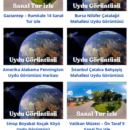
Gaziantep – Rumkale 14 Sanal
Bursa Nilüfer Çatalağıl
Tur izle
Mahallesi Uydu Görüntüsü
Amerika Alabama Pennington
İstanbul Çatalca Bahşayiş
Uydu Görüntüsü Haritası
Mahallesi Uydu Görüntüsü
Sinop Boyabat Koçak Köyü
Vatikan Müzesi – Ön Taraf 9
Uydu Görüntüsü
Sanal Tur izle