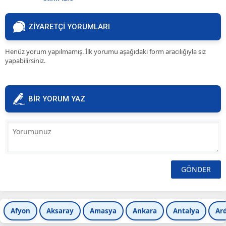
ZİYARETÇİ YORUMLARI
Henüz yorum yapılmamış. İlk yorumu aşağıdaki form aracılığıyla siz
yapabilirsiniz.
BİR YORUM YAZ
Afyon
Aksaray
Amasya
Ankara
Antalya
Ar