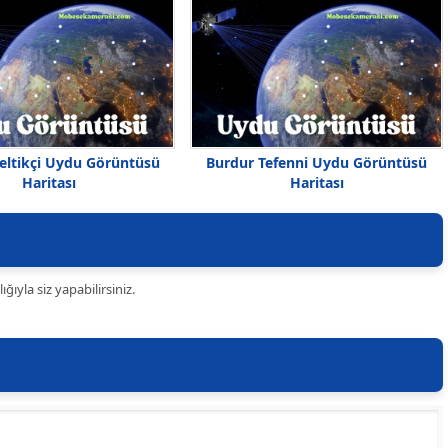
eltikçi Uydu Görüntüsü
Burdur Tefenni Uydu Görüntüsü
Haritası
Haritası
ıyla siz yapabilirsiniz.