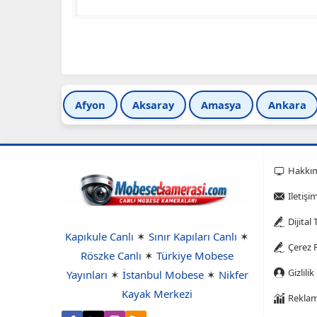
Afyon
Aksaray
Amasya
Ankara
Hakkı
Iletişi
Dijital
Kapıkule Canlı
✶
Sınır Kapıları Canlı
✶
Çerez P
Röszke Canlı
✶
Türkiye Mobese
Gizlilik
Yayınları
✶
İstanbul Mobese
✶
Nikfer
Kayak Merkezi
Reklam