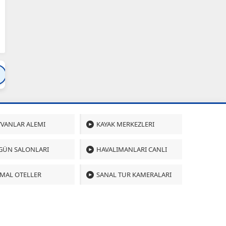
Bartın
Bursa
Çanakkale
Çankırı
Çoru
VANLAR ALEMI
KAYAK MERKEZLERI
GÜN SALONLARI
HAVALIMANLARI CANLI
MAL OTELLER
SANAL TUR KAMERALARI