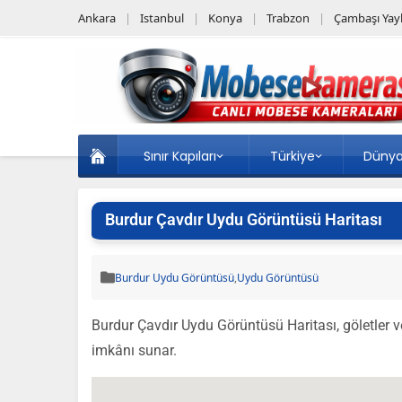
Ankara
Istanbul
Konya
Trabzon
Çambaşı Yayl
Sınır Kapıları
Türkiye
Düny
Burdur Çavdır Uydu Görüntüsü Haritası
Burdur Uydu Görüntüsü
,
Uydu Görüntüsü
Burdur Çavdır Uydu Görüntüsü Haritası, göletler ve 
imkânı sunar.