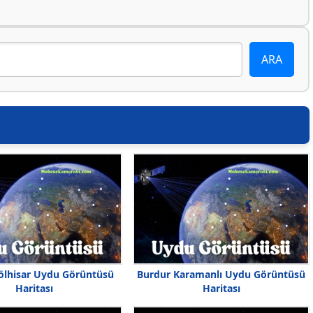
ölhisar Uydu Görüntüsü
Burdur Karamanlı Uydu Görüntüsü
Haritası
Haritası