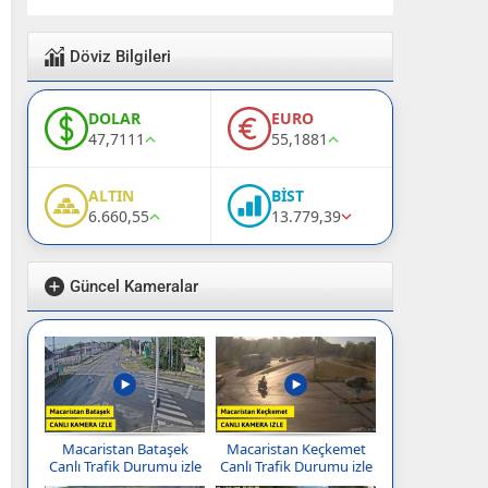
Döviz Bilgileri
DOLAR
EURO
47,7111
55,1881
ALTIN
BİST
6.660,55
13.779,39
Güncel Kameralar
Macaristan Bataşek
Macaristan Keçkemet
Canlı Trafik Durumu izle
Canlı Trafik Durumu izle