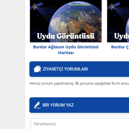
Burdur Ağlasun Uydu Görüntüsü
Burdur Ç
Haritası
ZİYARETÇİ YORUMLARI
Henüz yorum yapılmamış. İlk yorumu aşağıdaki form aracılığ
BİR YORUM YAZ