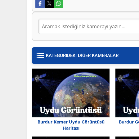
KATEGORIDEKI DİĞER KAMERALAR
Burdur Kemer Uydu Görüntüsü
Burdur G
Haritası