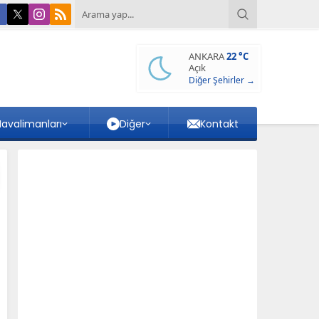
ANKARA
22 °C
Açık
Diğer Şehirler →
avalimanları
Diğer
Kontakt