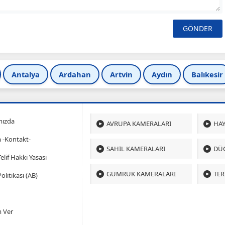
Antalya
Ardahan
Artvin
Aydın
Balıkesir
mızda
AVRUPA KAMERALARI
HAY
m -Kontakt-
SAHIL KAMERALARI
DÜ
 Telif Hakki Yasası
GÜMRÜK KAMERALARI
TER
olitikası (AB)
 Ver