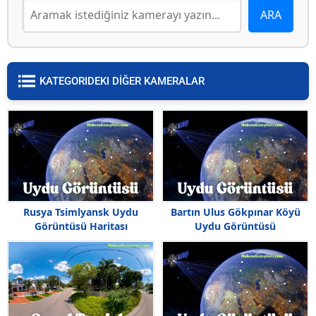
KATEGORIDEKI DİĞER KAMERALAR
Rusya Tsimlyansk Uydu
Bartın Ulus Gökpınar Köyü
Görüntüsü Haritası
Uydu Görüntüsü