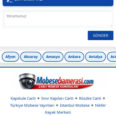
Afyon
Aksaray
Amasya
Ankara
Antalya
Ar
Kapıkule Canlı
✶
Sınır Kapıları Canlı
✶
Röszke Canlı
✶
Türkiye Mobese Yayınları
✶
İstanbul Mobese
✶
Nikfer
Kayak Merkezi