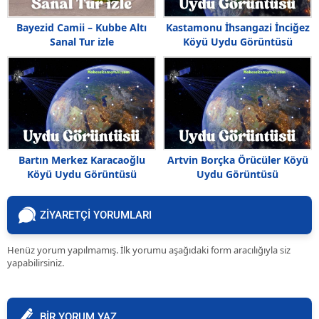
Bayezid Camii – Kubbe Altı
Kastamonu İhsangazi İnciğez
Sanal Tur izle
Köyü Uydu Görüntüsü
Bartın Merkez Karacaoğlu
Artvin Borçka Örücüler Köyü
Köyü Uydu Görüntüsü
Uydu Görüntüsü
ZİYARETÇİ YORUMLARI
Henüz yorum yapılmamış. İlk yorumu aşağıdaki form aracılığıyla siz
yapabilirsiniz.
BİR YORUM YAZ