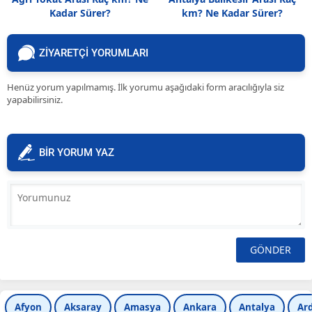
Kadar Sürer?
km? Ne Kadar Sürer?
ZİYARETÇİ YORUMLARI
Henüz yorum yapılmamış. İlk yorumu aşağıdaki form aracılığıyla siz
yapabilirsiniz.
BİR YORUM YAZ
Afyon
Aksaray
Amasya
Ankara
Antalya
Ar