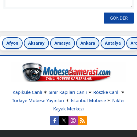
Afyon
Aksaray
Amasya
Ankara
Antalya
Ar
Kapıkule Canlı
✶
Sınır Kapıları Canlı
✶
Röszke Canlı
✶
Türkiye Mobese Yayınları
✶
İstanbul Mobese
✶
Nikfer
Kayak Merkezi