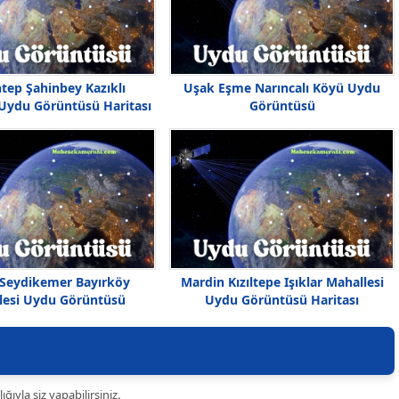
tep Şahinbey Kazıklı
Uşak Eşme Narıncalı Köyü Uydu
 Uydu Görüntüsü Haritası
Görüntüsü
Seydikemer Bayırköy
Mardin Kızıltepe Işıklar Mahallesi
lesi Uydu Görüntüsü
Uydu Görüntüsü Haritası
ıyla siz yapabilirsiniz.