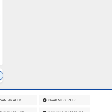
Bartın
Bursa
Çanakkale
Çankırı
Çoru
VANLAR ALEMI
KAYAK MERKEZLERI