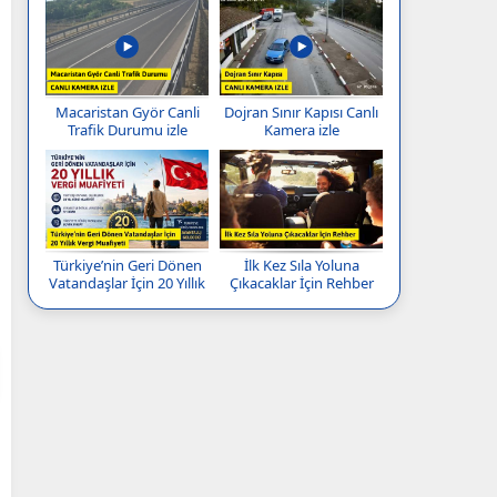
Macaristan Györ Canli
Dojran Sınır Kapısı Canlı
Trafik Durumu izle
Kamera izle
Türkiye’nin Geri Dönen
İlk Kez Sıla Yoluna
Vatandaşlar İçin 20 Yıllık
Çıkacaklar İçin Rehber
Vergi Muafiyeti