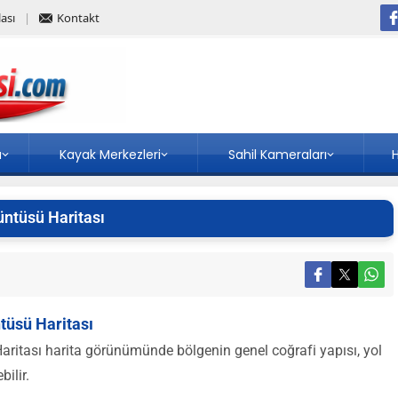
ası
Kontakt
a
Kayak Merkezleri
Sahil Kameraları
H
üntüsü Haritası
tüsü Haritası
aritası harita görünümünde bölgenin genel coğrafi yapısı, yol
bilir.