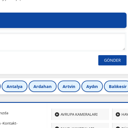
Antalya
Ardahan
Artvin
Aydın
Balıkesir
mızda
AVRUPA KAMERALARI
HAY
m -Kontakt-