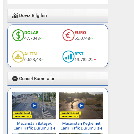
Döviz Bilgileri
DOLAR
EURO
47,7048
55,0748
ALTIN
BİST
6.623,43
13.785,25
Güncel Kameralar
Macaristan Bataşek
Macaristan Keçkemet
Canlı Trafik Durumu izle
Canlı Trafik Durumu izle