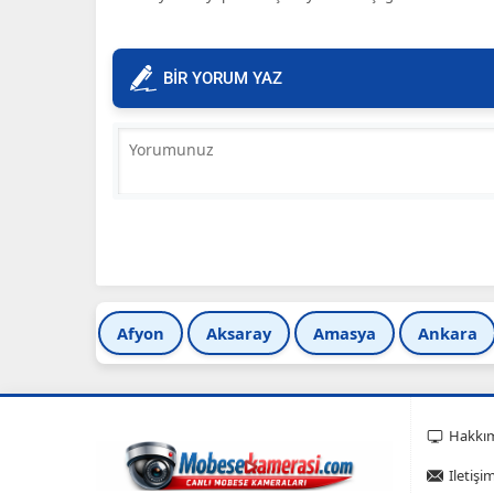
BİR YORUM YAZ
Afyon
Aksaray
Amasya
Ankara
Hakkı
Iletişi