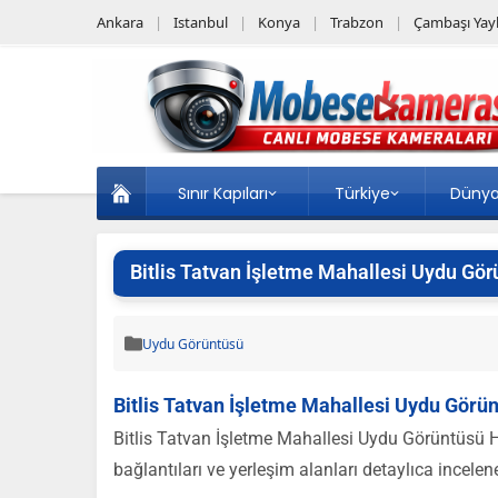
Ankara
Istanbul
Konya
Trabzon
Çambaşı Yayl
Sınır Kapıları
Türkiye
Düny
Bitlis Tatvan İşletme Mahallesi Uydu Gör
Uydu Görüntüsü
Bitlis Tatvan İşletme Mahallesi Uydu Görün
Bitlis Tatvan İşletme Mahallesi Uydu Görüntüsü H
bağlantıları ve yerleşim alanları detaylıca incelene