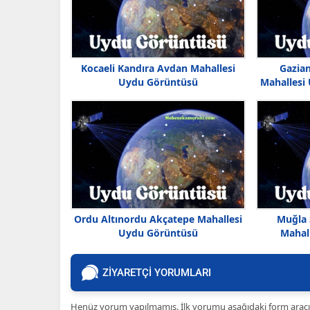
Kocaeli Kandıra Avdan Mahallesi
Gazian
Uydu Görüntüsü
Mahallesi
Ordu Altınordu Akçatepe Mahallesi
Muğla 
Uydu Görüntüsü
Mahal
ZİYARETÇİ YORUMLARI
Henüz yorum yapılmamış. İlk yorumu aşağıdaki form aracılığ