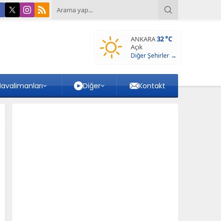
ANKARA
32 °C
Açık
Diğer Şehirler →
avalimanları
Diğer
Kontakt