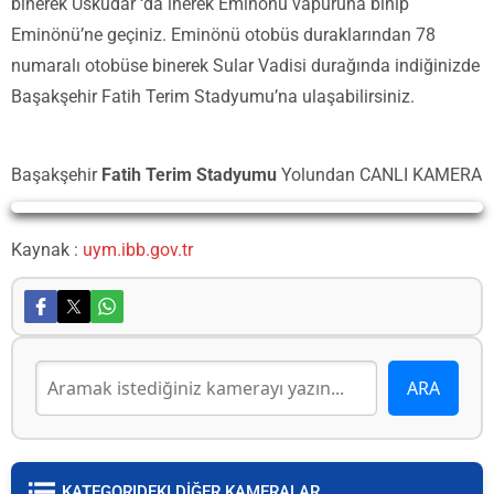
binerek Üsküdar ‘da inerek Eminönü vapuruna binip
Eminönü’ne geçiniz. Eminönü otobüs duraklarından 78
numaralı otobüse binerek Sular Vadisi durağında indiğinizde
Başakşehir Fatih Terim Stadyumu’na ulaşabilirsiniz.
Başakşehir
Fatih Terim Stadyumu
Yolundan CANLI KAMERA
Yayın Yükleniyor...
Kaynak :
uym.ibb.gov.tr
KATEGORIDEKI DİĞER KAMERALAR