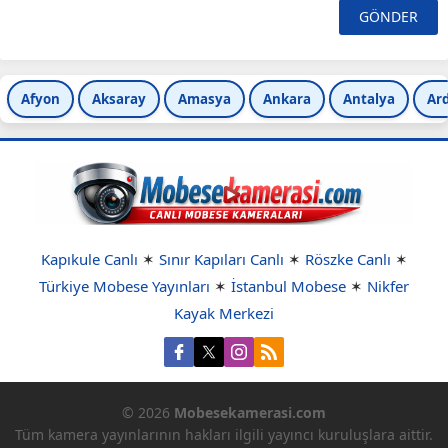
Afyon
Aksaray
Amasya
Ankara
Antalya
Ar
Kapıkule Canlı
✶
Sınır Kapıları Canlı
✶
Röszke Canlı
✶
Türkiye Mobese Yayınları
✶
İstanbul Mobese
✶
Nikfer
Kayak Merkezi
© 2026
Mobesekamerasi.com
Tüm kamera yayınlarının hakları ilgili yayıncı kuruluşlara aittir.