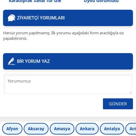
Karatoprak Sanal Tur izle
Uydu Görüntüsü
ZİYARETÇİ YORUMLARI
Henüz yorum yapılmamış. İlk yorumu aşağıdaki form aracılığıyla siz
yapabilirsiniz.
BİR YORUM YAZ
Afyon
Aksaray
Amasya
Ankara
Antalya
Ar