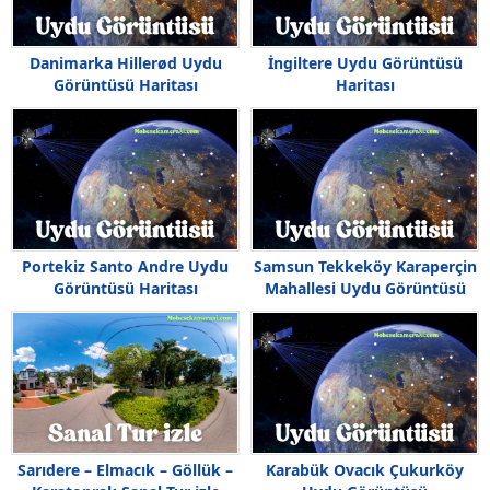
Danimarka Hillerød Uydu
İngiltere Uydu Görüntüsü
Görüntüsü Haritası
Haritası
Portekiz Santo Andre Uydu
Samsun Tekkeköy Karaperçin
Görüntüsü Haritası
Mahallesi Uydu Görüntüsü
Sarıdere – Elmacık – Göllük –
Karabük Ovacık Çukurköy