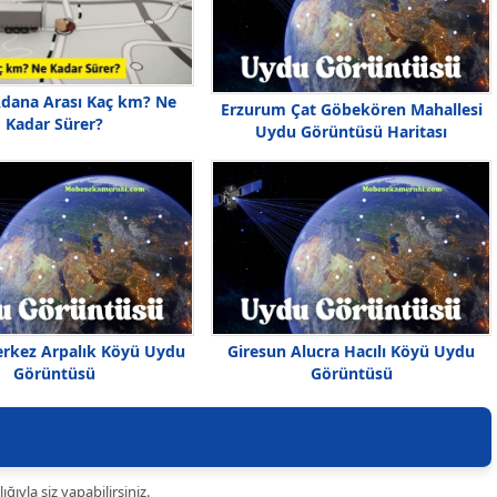
dana Arası Kaç km? Ne
Erzurum Çat Göbekören Mahallesi
Kadar Sürer?
Uydu Görüntüsü Haritası
rkez Arpalık Köyü Uydu
Giresun Alucra Hacılı Köyü Uydu
Görüntüsü
Görüntüsü
ıyla siz yapabilirsiniz.