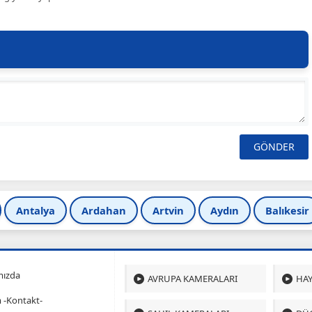
Antalya
Ardahan
Artvin
Aydın
Balıkesir
mızda
AVRUPA KAMERALARI
HAY
m -Kontakt-