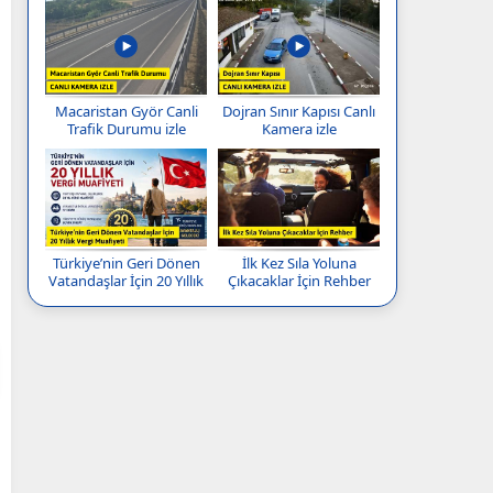
Macaristan Györ Canli
Dojran Sınır Kapısı Canlı
Trafik Durumu izle
Kamera izle
Türkiye’nin Geri Dönen
İlk Kez Sıla Yoluna
Vatandaşlar İçin 20 Yıllık
Çıkacaklar İçin Rehber
Vergi Muafiyeti