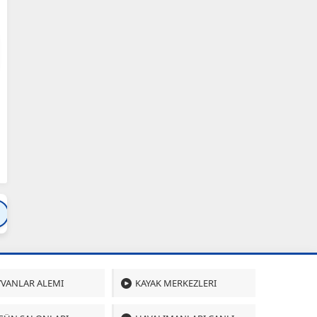
Bartın
Bursa
Çanakkale
Çankırı
Çoru
VANLAR ALEMI
KAYAK MERKEZLERI