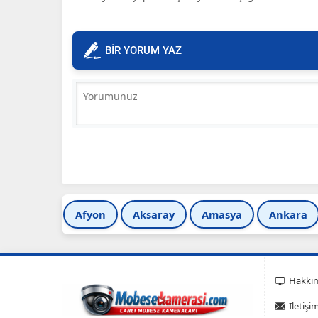
BİR YORUM YAZ
Afyon
Aksaray
Amasya
Ankara
Hakkı
Iletişi