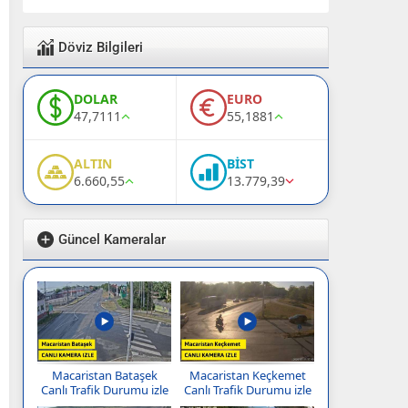
Döviz Bilgileri
DOLAR
EURO
47,7111
55,1881
ALTIN
BİST
6.660,55
13.779,39
Güncel Kameralar
Macaristan Bataşek
Macaristan Keçkemet
Canlı Trafik Durumu izle
Canlı Trafik Durumu izle