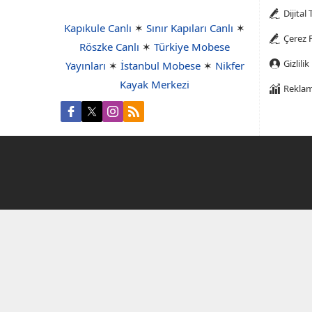
Dijital
Kapıkule Canlı
✶
Sınır Kapıları Canlı
✶
Çerez P
Röszke Canlı
✶
Türkiye Mobese
Gizlilik
Yayınları
✶
İstanbul Mobese
✶
Nikfer
Kayak Merkezi
Reklam