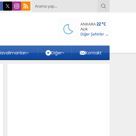
ANKARA
22 °C
Açık
Diğer Şehirler →
avalimanları
Diğer
Kontakt