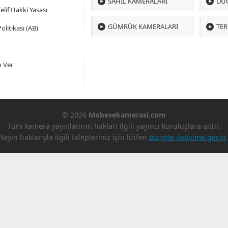
SAHIL KAMERALARI
DÜ
 Telif Hakki Yasası
GÜMRÜK KAMERALARI
TER
olitikası (AB)
 Ver
© 2026
Mobesekamerasi.com
Tüm kamera yayınlarının hakları ilgili yayıncı kuruluşlara aittir.
Yayın haklarıyla ilgili talepleriniz için lütfen
bizimle iletişime geçin
.