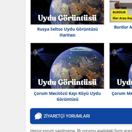
Burdur A
Rusya Seltso Uydu Görüntüsü
Haritası
Çorum Mecitözü Kayı Köyü Uydu
Çorum Me
Görüntüsü
ZİYARETÇİ YORUMLARI
Henüz yorum yapılmamış. İlk yorumu aşağıdaki form aracılığ