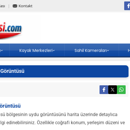
ası
Kontakt
a
Kayak Merkezleri
Sahil Kameraları
H
 Görüntüsü
Görüntüsü
sü bölgesinin uydu görüntüsünü harita üzerinde detaylıca
ilgi edinebilirsiniz. Özellikle coğrafi konum, yerleşim düzeni ve