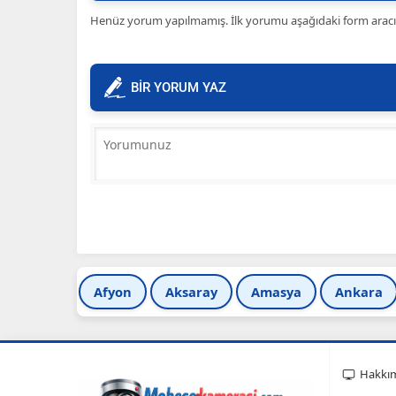
Henüz yorum yapılmamış. İlk yorumu aşağıdaki form aracılığ
BİR YORUM YAZ
Afyon
Aksaray
Amasya
Ankara
Hakkı