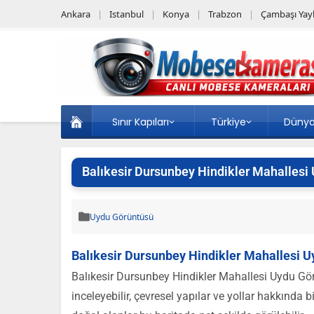
Ankara
Istanbul
Konya
Trabzon
Çambaşı Yayl
Sınır Kapıları
Türkiye
Düny
Balıkesir Dursunbey Hindikler Mahallesi
Uydu Görüntüsü
Balıkesir Dursunbey Hindikler Mahallesi 
Balıkesir Dursunbey Hindikler Mahallesi Uydu Gö
inceleyebilir, çevresel yapılar ve yollar hakkında b