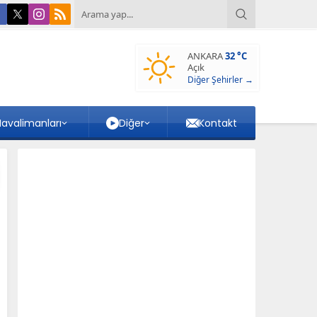
ANKARA
32 °C
Açık
Diğer Şehirler →
avalimanları
Diğer
Kontakt