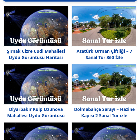
Şırnak Cizre Cudi Mahallesi
Atatürk Orman Çiftliği – 7
Uydu Görüntüsü Haritası
Sanal Tur 360 İzle
Diyarbakır Kulp Uzunova
Dolmabahçe Sarayı – Hazine
Mahallesi Uydu Görüntüsü
Kapısı 2 Sanal Tur izle
Haritası