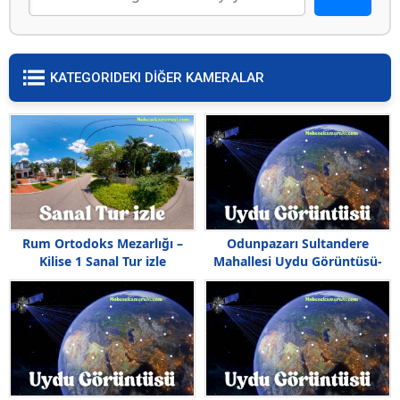
KATEGORIDEKI DİĞER KAMERALAR
Rum Ortodoks Mezarlığı –
Odunpazarı Sultandere
Kilise 1 Sanal Tur izle
Mahallesi Uydu Görüntüsü-
Haritası,Sultandere Nerede