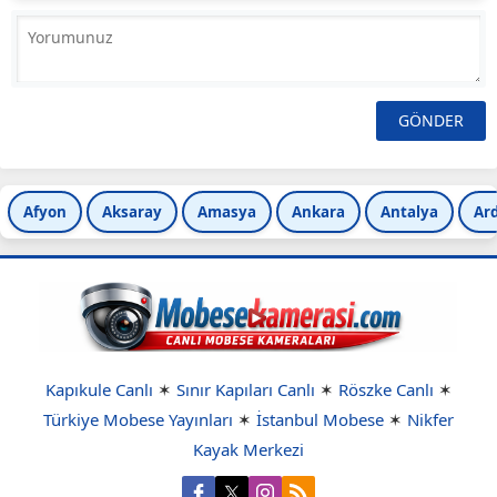
Afyon
Aksaray
Amasya
Ankara
Antalya
Ar
Kapıkule Canlı
✶
Sınır Kapıları Canlı
✶
Röszke Canlı
✶
Türkiye Mobese Yayınları
✶
İstanbul Mobese
✶
Nikfer
Kayak Merkezi