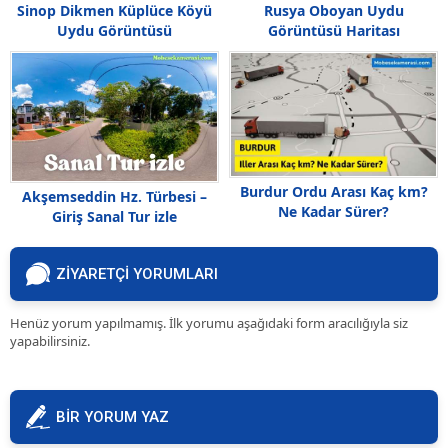
Sinop Dikmen Küplüce Köyü
Rusya Oboyan Uydu
Uydu Görüntüsü
Görüntüsü Haritası
Burdur Ordu Arası Kaç km?
Akşemseddin Hz. Türbesi –
Ne Kadar Sürer?
Giriş Sanal Tur izle
ZİYARETÇİ YORUMLARI
Henüz yorum yapılmamış. İlk yorumu aşağıdaki form aracılığıyla siz
yapabilirsiniz.
BİR YORUM YAZ