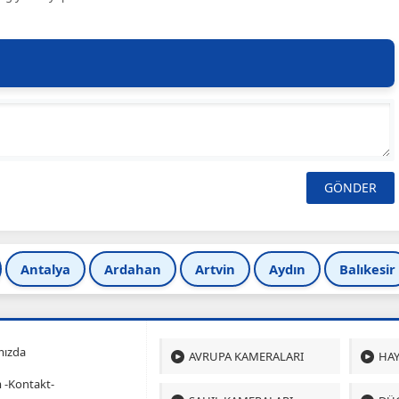
Antalya
Ardahan
Artvin
Aydın
Balıkesir
mızda
AVRUPA KAMERALARI
HAY
m -Kontakt-