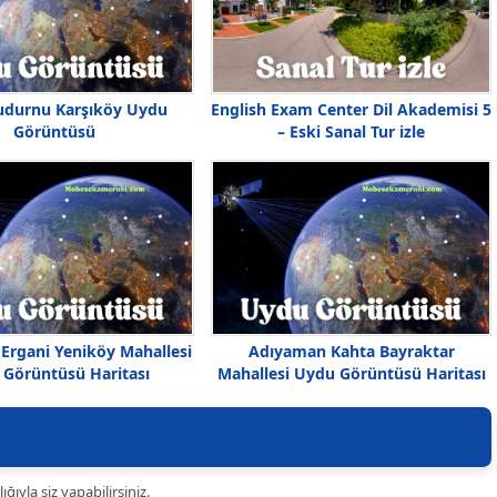
udurnu Karşıköy Uydu
English Exam Center Dil Akademisi 5
Görüntüsü
– Eski Sanal Tur izle
 Ergani Yeniköy Mahallesi
Adıyaman Kahta Bayraktar
Görüntüsü Haritası
Mahallesi Uydu Görüntüsü Haritası
ıyla siz yapabilirsiniz.