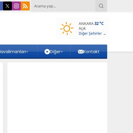
ANKARA
32 °C
Açık
Diğer Şehirler →
avalimanları
Diğer
Kontakt