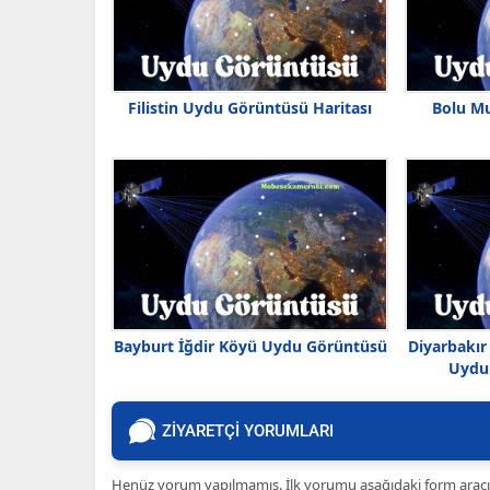
Filistin Uydu Görüntüsü Haritası
Bolu M
Bayburt İğdir Köyü Uydu Görüntüsü
Diyarbakır
Uydu 
ZİYARETÇİ YORUMLARI
Henüz yorum yapılmamış. İlk yorumu aşağıdaki form aracılığ