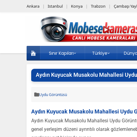
Ankara
Istanbul
Konya
Trabzon
Çambaşı Yayl
Sınır Kapıları
Türkiye
Düny
Aydın Kuyucak Musakolu Mahallesi Uydu
Uydu Görüntüsü
Aydın Kuyucak Musakolu Mahallesi Uydu 
Aydın Kuyucak Musakolu Mahallesi Uydu Görüntüsü
genel yerleşim düzeni ayrıntılı olarak gözlemlene