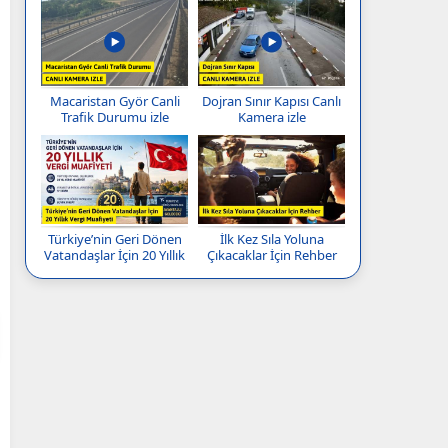
Macaristan Györ Canli
Dojran Sınır Kapısı Canlı
Trafik Durumu izle
Kamera izle
Türkiye’nin Geri Dönen
İlk Kez Sıla Yoluna
Vatandaşlar İçin 20 Yıllık
Çıkacaklar İçin Rehber
Vergi Muafiyeti