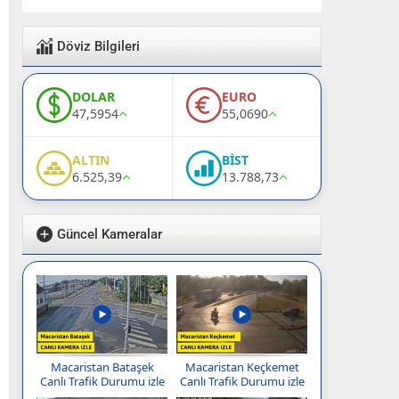
Döviz Bilgileri
DOLAR
EURO
47,5954
55,0690
ALTIN
BİST
6.525,39
13.788,73
Güncel Kameralar
Macaristan Bataşek
Macaristan Keçkemet
Canlı Trafik Durumu izle
Canlı Trafik Durumu izle