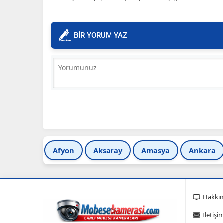
BİR YORUM YAZ
Afyon
Aksaray
Amasya
Ankara
Hakkı
Iletişi