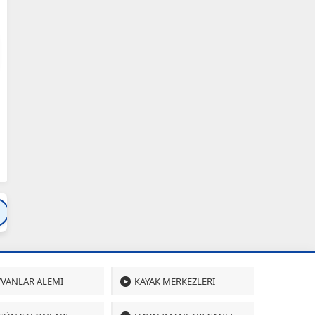
Bartın
Bursa
Çanakkale
Çankırı
Çoru
VANLAR ALEMI
KAYAK MERKEZLERI