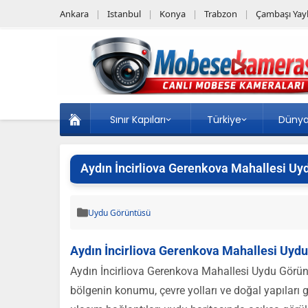
Ankara
Istanbul
Konya
Trabzon
Çambaşı Yayl
Sınır Kapıları
Türkiye
Düny
Aydın İncirliova Gerenkova Mahallesi Uy
Uydu Görüntüsü
Aydın İncirliova Gerenkova Mahallesi Uyd
Aydın İncirliova Gerenkova Mahallesi Uydu Görüntüs
bölgenin konumu, çevre yolları ve doğal yapıları g