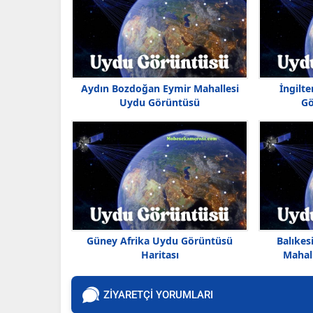
Aydın Bozdoğan Eymir Mahallesi
İngilt
Uydu Görüntüsü
Gö
Güney Afrika Uydu Görüntüsü
Balıkes
Haritası
Mahal
ZİYARETÇİ YORUMLARI