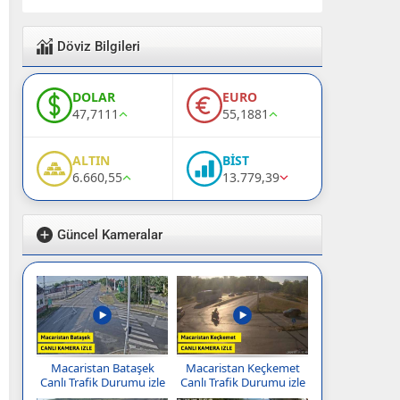
Döviz Bilgileri
DOLAR
EURO
47,7111
55,1881
ALTIN
BİST
6.660,55
13.779,39
Güncel Kameralar
Macaristan Bataşek
Macaristan Keçkemet
Canlı Trafik Durumu izle
Canlı Trafik Durumu izle