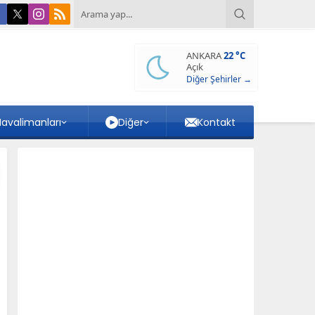
ANKARA
22 °C
Açık
Diğer Şehirler →
avalimanları
Diğer
Kontakt