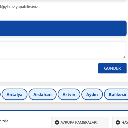
ıyla siz yapabilirsiniz.
Antalya
Ardahan
Artvin
Aydın
Balıkesir
mızda
AVRUPA KAMERALARI
HAY