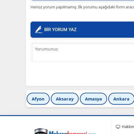
Henüz yorum yapılmamış. İlk yorumu aşağıdaki form aracılığ
BİR YORUM YAZ
Afyon
Aksaray
Amasya
Ankara
Hakkı