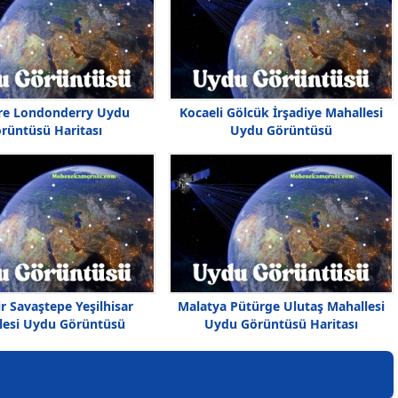
ere Londonderry Uydu
Kocaeli Gölcük İrşadiye Mahallesi
rüntüsü Haritası
Uydu Görüntüsü
ir Savaştepe Yeşilhisar
Malatya Pütürge Ulutaş Mahallesi
lesi Uydu Görüntüsü
Uydu Görüntüsü Haritası