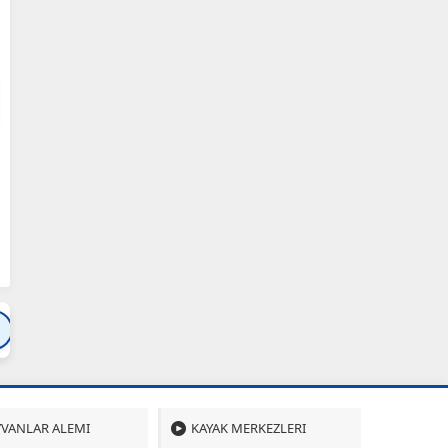
Bartın
Bursa
Çanakkale
Çankırı
Çoru
VANLAR ALEMI
KAYAK MERKEZLERI