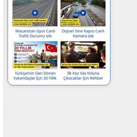
Macaristan Györ Canli
Dojran Sınır Kapısı Canlı
Trafik Durumu izle
Kamera izle
Türkiye’nin Geri Dönen
İlk Kez Sıla Yoluna
Vatandaşlar İçin 20 Yıllık
Çıkacaklar İçin Rehber
Vergi Muafiyeti