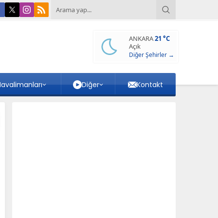
ANKARA
21 °C
Açık
Diğer Şehirler →
avalimanları
Diğer
Kontakt