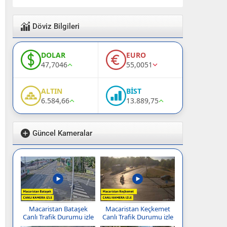
Döviz Bilgileri
DOLAR
EURO
47,7046
55,0051
ALTIN
BİST
6.584,66
13.889,75
Güncel Kameralar
Macaristan Bataşek
Macaristan Keçkemet
Canlı Trafik Durumu izle
Canlı Trafik Durumu izle