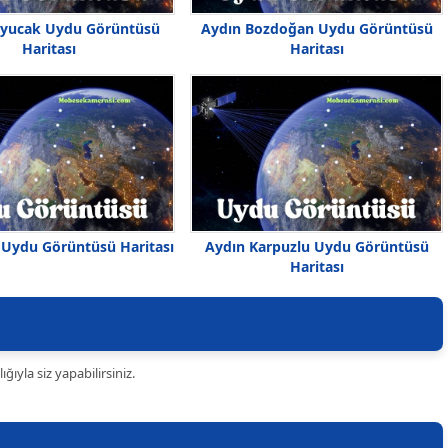
uyucak Uydu Görüntüsü
Aydın Bozdoğan Uydu Görüntüsü
Haritası
Haritası
 Uydu Görüntüsü Haritası
Aydın Karpuzlu Uydu Görüntüsü
Haritası
ıyla siz yapabilirsiniz.