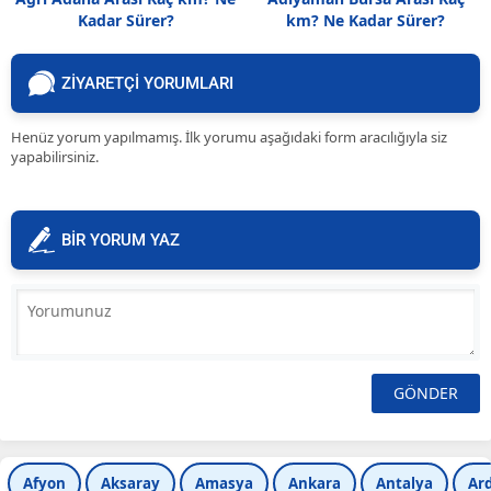
Kadar Sürer?
km? Ne Kadar Sürer?
ZİYARETÇİ YORUMLARI
Henüz yorum yapılmamış. İlk yorumu aşağıdaki form aracılığıyla siz
yapabilirsiniz.
BİR YORUM YAZ
Afyon
Aksaray
Amasya
Ankara
Antalya
Ar