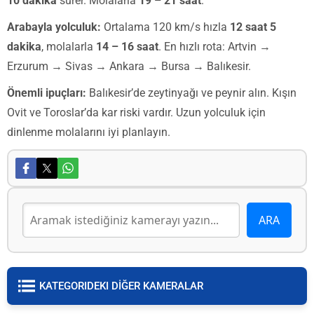
10 dakika
sürer. Molalarla
19 – 21 saat
.
Arabayla yolculuk:
Ortalama 120 km/s hızla
12 saat 5
dakika
, molalarla
14 – 16 saat
. En hızlı rota: Artvin →
Erzurum → Sivas → Ankara → Bursa → Balıkesir.
Önemli ipuçları:
Balıkesir’de zeytinyağı ve peynir alın. Kışın
Ovit ve Toroslar’da kar riski vardır. Uzun yolculuk için
dinlenme molalarını iyi planlayın.
KATEGORIDEKI DİĞER KAMERALAR