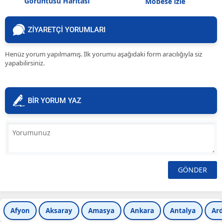
Görüntüsü Haritası
Mobese izle
ZİYARETÇİ YORUMLARI
Henüz yorum yapılmamış. İlk yorumu aşağıdaki form aracılığıyla siz
yapabilirsiniz.
BİR YORUM YAZ
Afyon
Aksaray
Amasya
Ankara
Antalya
Ar