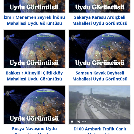
İzmir Menemen Seyrek İnönü
Sakarya Karasu Ardıçbeli
Mahallesi Uydu Görüntüsü
Mahallesi Uydu Görüntüsü
Balıkesir Altıeylül Çiftlikköy
Samsun Kavak Beybesli
Mahallesi Uydu Görüntüsü
Mahallesi Uydu Görüntüsü
Rusya Navaşino Uydu
D100 Ambarlı Trafik Canlı