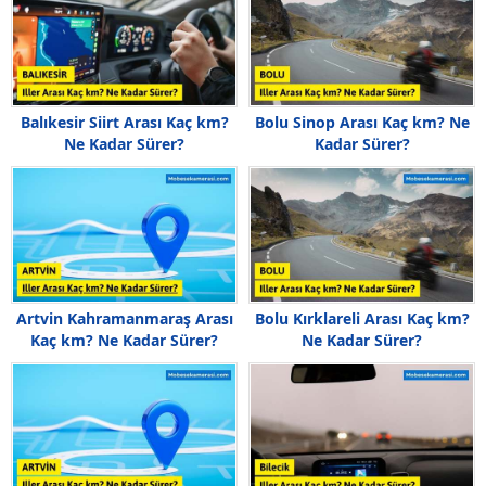
Balıkesir Siirt Arası Kaç km?
Bolu Sinop Arası Kaç km? Ne
Ne Kadar Sürer?
Kadar Sürer?
Artvin Kahramanmaraş Arası
Bolu Kırklareli Arası Kaç km?
Kaç km? Ne Kadar Sürer?
Ne Kadar Sürer?