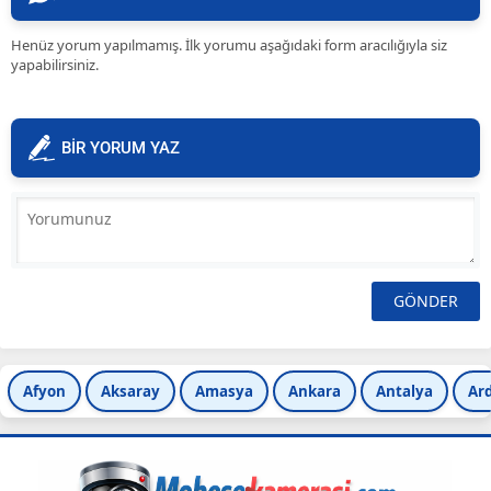
Henüz yorum yapılmamış. İlk yorumu aşağıdaki form aracılığıyla siz
yapabilirsiniz.
BİR YORUM YAZ
Afyon
Aksaray
Amasya
Ankara
Antalya
Ar