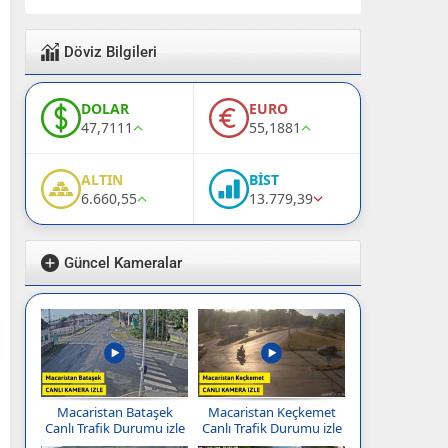
Döviz Bilgileri
DOLAR
EURO
47,7111
55,1881
ALTIN
BİST
6.660,55
13.779,39
Güncel Kameralar
Macaristan Bataşek
Macaristan Keçkemet
Canlı Trafik Durumu izle
Canlı Trafik Durumu izle