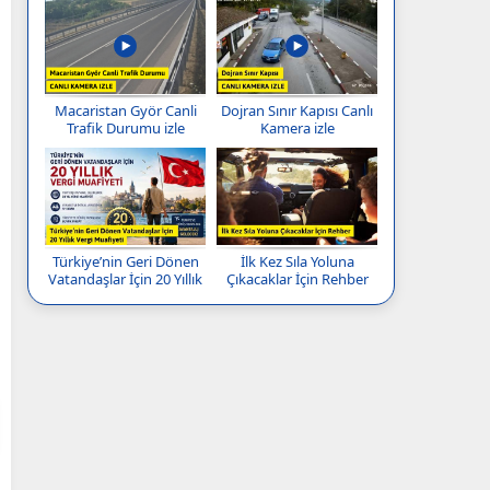
Macaristan Györ Canli
Dojran Sınır Kapısı Canlı
Trafik Durumu izle
Kamera izle
Türkiye’nin Geri Dönen
İlk Kez Sıla Yoluna
Vatandaşlar İçin 20 Yıllık
Çıkacaklar İçin Rehber
Vergi Muafiyeti