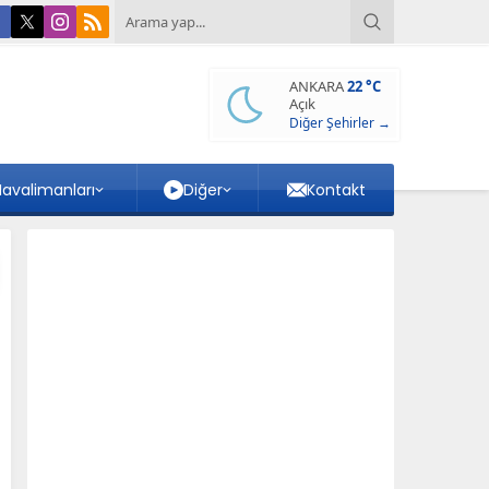
ANKARA
22 °C
Açık
Diğer Şehirler →
avalimanları
Diğer
Kontakt