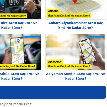
r Rize Arası Kaç km? Ne
Ankara Afyonkarahisar Arası Kaç
Kadar Sürer?
km? Ne Kadar Sürer?
rabük Arası Kaç km? Ne
Adıyaman Mardin Arası Kaç km? Ne
Kadar Sürer?
Kadar Sürer?
ıyla siz yapabilirsiniz.