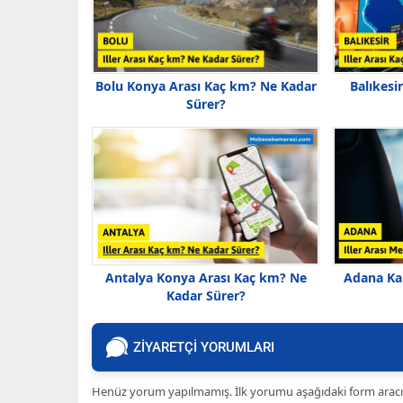
Bolu Konya Arası Kaç km? Ne Kadar
Balıkesi
Sürer?
Antalya Konya Arası Kaç km? Ne
Adana Ka
Kadar Sürer?
ZİYARETÇİ YORUMLARI
Henüz yorum yapılmamış. İlk yorumu aşağıdaki form aracılığ