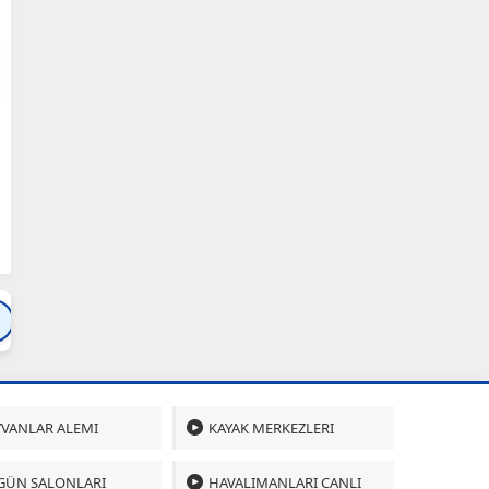
Bartın
Bursa
Çanakkale
Çankırı
Çoru
VANLAR ALEMI
KAYAK MERKEZLERI
GÜN SALONLARI
HAVALIMANLARI CANLI