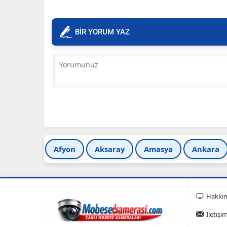
BİR YORUM YAZ
Afyon
Aksaray
Amasya
Ankara
Hakkı
Iletişi