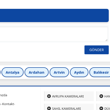
Antalya
Ardahan
Artvin
Aydın
Balıkesir
mızda
AVRUPA KAMERALARI
HAY
m -Kontakt-
SAHIL KAMERALARI
DÜ