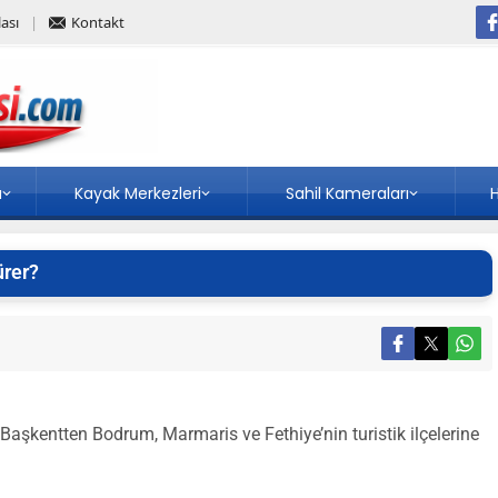
ası
Kontakt
a
Kayak Merkezleri
Sahil Kameraları
H
ürer?
Başkentten Bodrum, Marmaris ve Fethiye’nin turistik ilçelerine