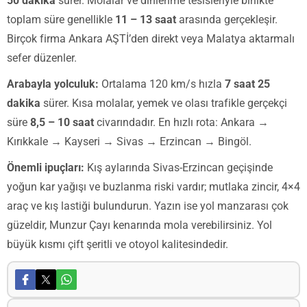
50 dakika
sürer. Molalar ve dinlenme tesisleriyle birlikte
toplam süre genellikle
11 – 13 saat
arasında gerçekleşir.
Birçok firma Ankara AŞTİ’den direkt veya Malatya aktarmalı
sefer düzenler.
Arabayla yolculuk:
Ortalama 120 km/s hızla
7 saat 25
dakika
sürer. Kısa molalar, yemek ve olası trafikle gerçekçi
süre
8,5 – 10 saat
civarındadır. En hızlı rota: Ankara →
Kırıkkale → Kayseri → Sivas → Erzincan → Bingöl.
Önemli ipuçları:
Kış aylarında Sivas-Erzincan geçişinde
yoğun kar yağışı ve buzlanma riski vardır; mutlaka zincir, 4×4
araç ve kış lastiği bulundurun. Yazın ise yol manzarası çok
güzeldir, Munzur Çayı kenarında mola verebilirsiniz. Yol
büyük kısmı çift şeritli ve otoyol kalitesindedir.