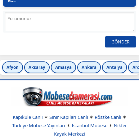
Afyon
Aksaray
Amasya
Ankara
Antalya
Ar
Kapıkule Canlı
✶
Sınır Kapıları Canlı
✶
Röszke Canlı
✶
Türkiye Mobese Yayınları
✶
İstanbul Mobese
✶
Nikfer
Kayak Merkezi