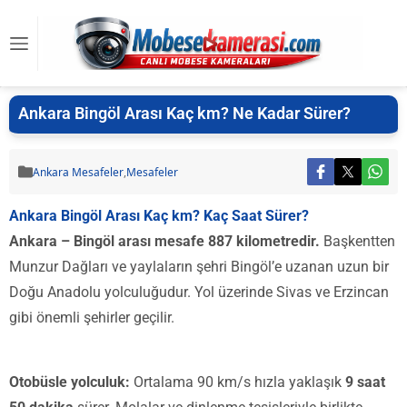
Ankara Bingöl Arası Kaç km? Ne Kadar Sürer?
Ankara Mesafeler
,
Mesafeler
Ankara Bingöl Arası Kaç km? Kaç Saat Sürer?
Ankara – Bingöl arası mesafe 887 kilometredir.
Başkentten
Munzur Dağları ve yaylaların şehri Bingöl’e uzanan uzun bir
Doğu Anadolu yolculuğudur. Yol üzerinde Sivas ve Erzincan
gibi önemli şehirler geçilir.
Otobüsle yolculuk:
Ortalama 90 km/s hızla yaklaşık
9 saat