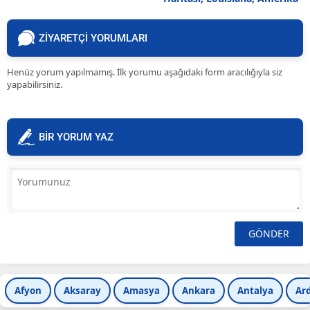
ZİYARETÇİ YORUMLARI
Henüz yorum yapılmamış. İlk yorumu aşağıdaki form aracılığıyla siz
yapabilirsiniz.
BİR YORUM YAZ
Afyon
Aksaray
Amasya
Ankara
Antalya
Ar