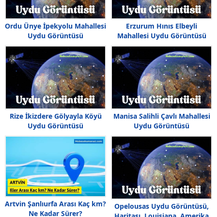
Ordu Ünye İpekyolu Mahallesi
Erzurum Hınıs Elbeyli
Uydu Görüntüsü
Mahallesi Uydu Görüntüsü
Haritası
Rize İkizdere Gölyayla Köyü
Manisa Salihli Çavlı Mahallesi
Uydu Görüntüsü
Uydu Görüntüsü
Artvin Şanlıurfa Arası Kaç km?
Opelousas Uydu Görüntüsü,
Ne Kadar Sürer?
Haritası, Louisiana, Amerika