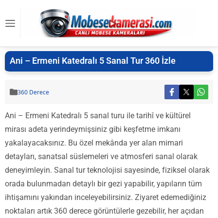
Ani – Ermeni Katedralı 5 Sanal Tur 360 İzle
360 Derece
Ani – Ermeni Katedralı 5 sanal turu ile tarihî ve kültürel
mirası adeta yerindeymişsiniz gibi keşfetme imkanı
yakalayacaksınız. Bu özel mekânda yer alan mimari
detayları, sanatsal süslemeleri ve atmosferi sanal olarak
deneyimleyin. Sanal tur teknolojisi sayesinde, fiziksel olarak
orada bulunmadan detaylı bir gezi yapabilir, yapıların tüm
ihtişamını yakından inceleyebilirsiniz. Ziyaret edemediğiniz
noktaları artık 360 derece görüntülerle gezebilir, her açıdan