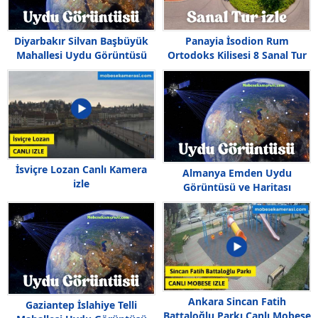
Diyarbakır Silvan Başbüyük
Panayia İsodion Rum
Mahallesi Uydu Görüntüsü
Ortodoks Kilisesi 8 Sanal Tur
Haritası
izle
İsviçre Lozan Canlı Kamera
Almanya Emden Uydu
izle
Görüntüsü ve Haritası
Ankara Sincan Fatih
Gaziantep İslahiye Telli
Battaloğlu Parkı Canlı Mobese