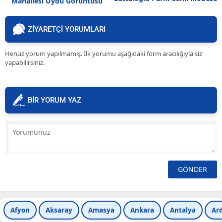
Mahallesi Uydu Görüntüsü
izle
Haritası
ZİYARETÇİ YORUMLARI
Henüz yorum yapılmamış. İlk yorumu aşağıdaki form aracılığıyla siz
yapabilirsiniz.
BİR YORUM YAZ
Afyon
Aksaray
Amasya
Ankara
Antalya
Ar