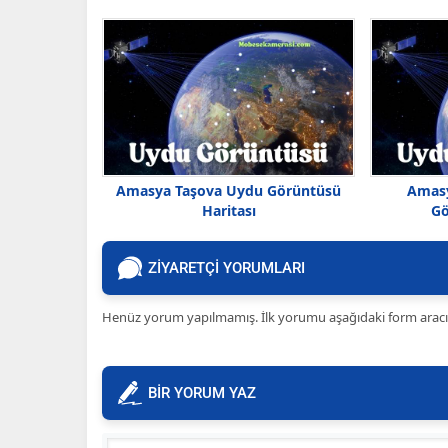
Amasya Taşova Uydu Görüntüsü
Amas
Haritası
Gö
ZİYARETÇİ YORUMLARI
Henüz yorum yapılmamış. İlk yorumu aşağıdaki form aracılığ
BİR YORUM YAZ