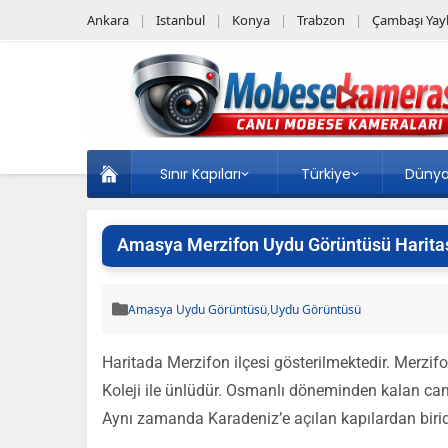
Ankara
Istanbul
Konya
Trabzon
Çambaşı Yayl
Sınır Kapıları
Türkiye
Düny
Amasya Merzifon Uydu Görüntüsü Harita
Amasya Uydu Görüntüsü
,
Uydu Görüntüsü
Haritada Merzifon ilçesi gösterilmektedir. Merzif
Koleji ile ünlüdür. Osmanlı döneminden kalan cami
Aynı zamanda Karadeniz’e açılan kapılardan birid