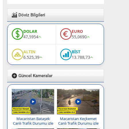
Döviz Bilgileri
DOLAR
EURO
47,5954
55,0690
ALTIN
BİST
6.525,39
13.788,73
Güncel Kameralar
Macaristan Bataşek
Macaristan Keçkemet
Canlı Trafik Durumu izle
Canlı Trafik Durumu izle