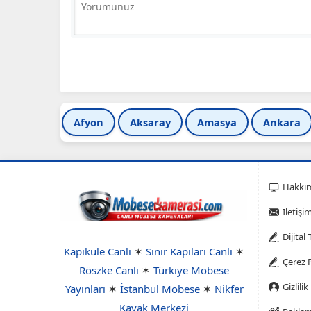
Afyon
Aksaray
Amasya
Ankara
Hakkı
Iletişi
Dijital
Kapıkule Canlı
✶
Sınır Kapıları Canlı
✶
Çerez P
Röszke Canlı
✶
Türkiye Mobese
Gizlilik
Yayınları
✶
İstanbul Mobese
✶
Nikfer
Kayak Merkezi