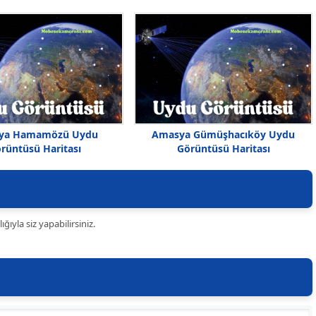
ya Hamamözü Uydu
Amasya Gümüşhacıköy Uydu
rüntüsü Haritası
Görüntüsü Haritası
ıyla siz yapabilirsiniz.