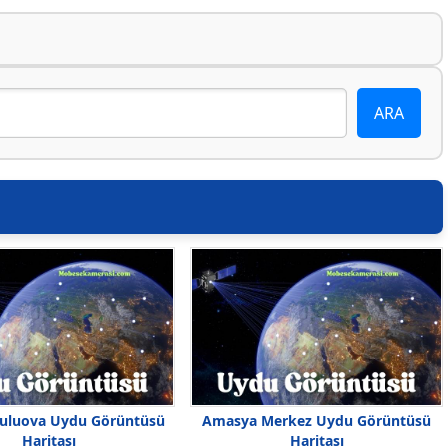
uluova Uydu Görüntüsü
Amasya Merkez Uydu Görüntüsü
Haritası
Haritası