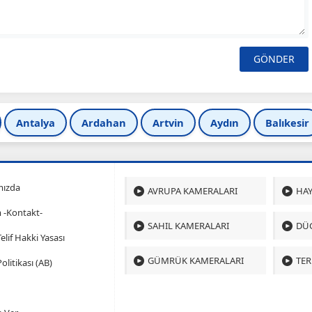
Antalya
Ardahan
Artvin
Aydın
Balıkesir
mızda
AVRUPA KAMERALARI
HAY
m -Kontakt-
SAHIL KAMERALARI
DÜ
 Telif Hakki Yasası
GÜMRÜK KAMERALARI
TER
olitikası (AB)