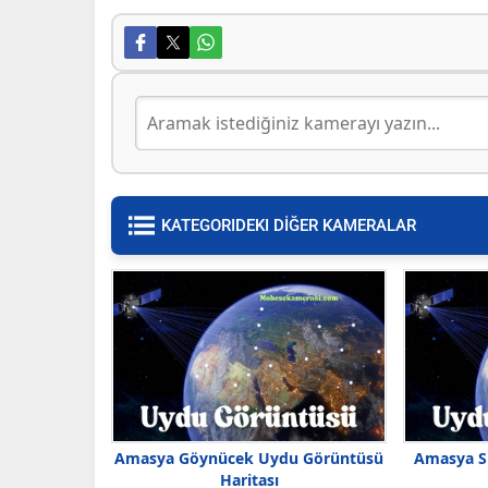
KATEGORIDEKI DİĞER KAMERALAR
Amasya Göynücek Uydu Görüntüsü
Amasya S
Haritası