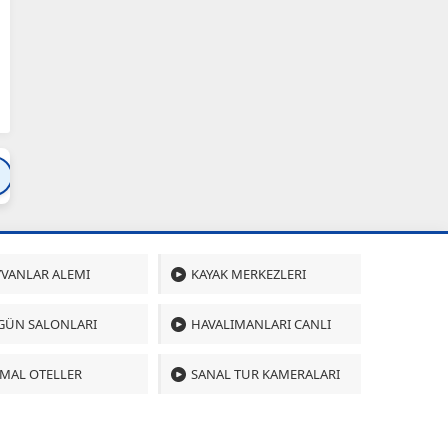
Bartın
Bursa
Çanakkale
Çankırı
Çoru
VANLAR ALEMI
KAYAK MERKEZLERI
GÜN SALONLARI
HAVALIMANLARI CANLI
MAL OTELLER
SANAL TUR KAMERALARI