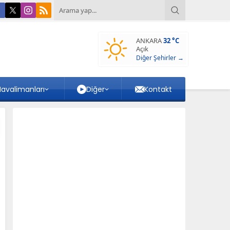
ANKARA
32 °C
Açık
Diğer Şehirler →
avalimanları
Diğer
Kontakt