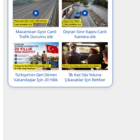
Macaristan Györ Canli
Dojran Sınır Kapısı Canlı
Trafik Durumu izle
Kamera izle
Türkiye’nin Geri Dönen
İlk Kez Sıla Yoluna
Vatandaşlar İçin 20 Yıllık
Çıkacaklar İçin Rehber
Vergi Muafiyeti