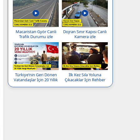
Macaristan Györ Canli
Dojran Sınır Kapısı Canlı
Trafik Durumu izle
Kamera izle
Türkiye’nin Geri Dönen
İlk Kez Sıla Yoluna
Vatandaşlar İçin 20 Yıllık
Çıkacaklar İçin Rehber
Vergi Muafiyeti