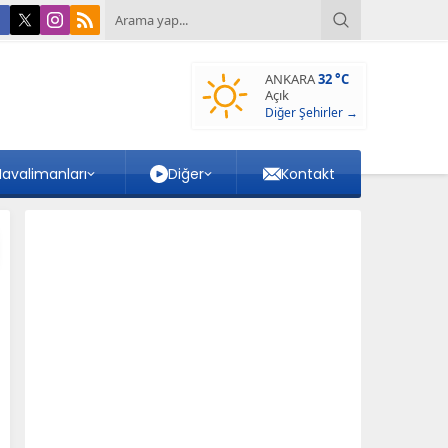
ANKARA
32 °C
Açık
Diğer Şehirler →
avalimanları
Diğer
Kontakt