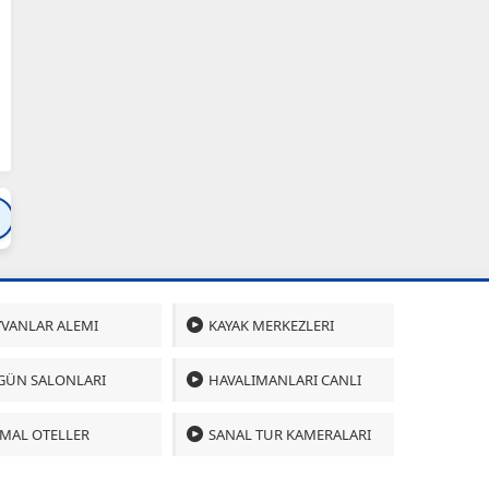
Bartın
Bursa
Çanakkale
Çankırı
Çoru
VANLAR ALEMI
KAYAK MERKEZLERI
GÜN SALONLARI
HAVALIMANLARI CANLI
MAL OTELLER
SANAL TUR KAMERALARI