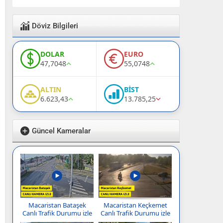
Döviz Bilgileri
DOLAR
EURO
47,7048
55,0748
ALTIN
BİST
6.623,43
13.785,25
Güncel Kameralar
Macaristan Bataşek
Macaristan Keçkemet
Canlı Trafik Durumu izle
Canlı Trafik Durumu izle