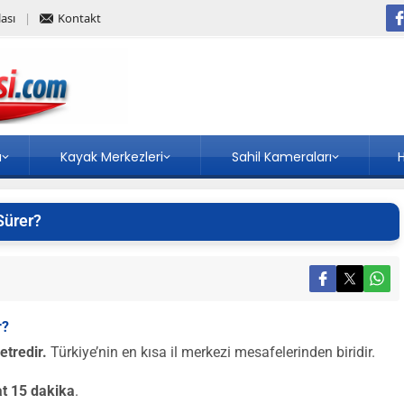
ası
Kontakt
a
Kayak Merkezleri
Sahil Kameraları
H
Sürer?
r?
tredir.
Türkiye’nin en kısa il merkezi mesafelerinden biridir.
at 15 dakika
.