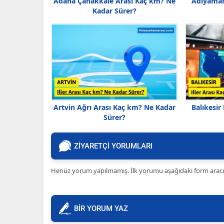
Adana Çanakkale Arası Kaç km? Ne
Adıyaman
Kadar Sürer?
Artvin Ağrı Arası Kaç km? Ne Kadar
Balıkesir
Sürer?
ZİYARETÇİ YORUMLARI
Henüz yorum yapılmamış. İlk yorumu aşağıdaki form aracılığ
BİR YORUM YAZ