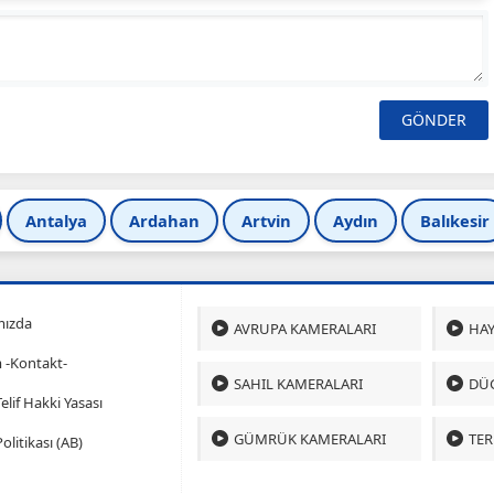
Antalya
Ardahan
Artvin
Aydın
Balıkesir
mızda
AVRUPA KAMERALARI
HAY
m -Kontakt-
SAHIL KAMERALARI
DÜ
 Telif Hakki Yasası
GÜMRÜK KAMERALARI
TER
olitikası (AB)