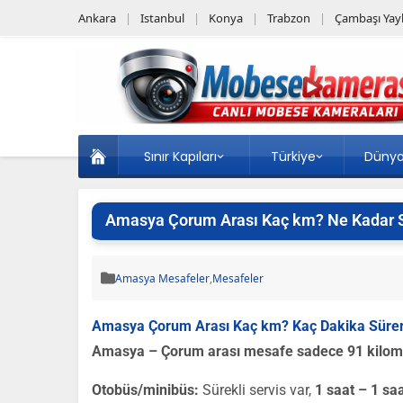
Ankara
Istanbul
Konya
Trabzon
Çambaşı Yayl
Sınır Kapıları
Türkiye
Düny
Amasya Çorum Arası Kaç km? Ne Kadar 
Amasya Mesafeler
,
Mesafeler
Amasya Çorum Arası Kaç km? Kaç Dakika Süre
Amasya – Çorum arası mesafe sadece 91 kilome
Otobüs/minibüs:
Sürekli servis var,
1 saat – 1 sa