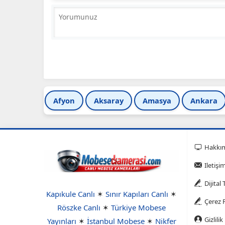
Afyon
Aksaray
Amasya
Ankara
Hakkı
Iletişi
Dijital
Kapıkule Canlı
✶
Sınır Kapıları Canlı
✶
Çerez P
Röszke Canlı
✶
Türkiye Mobese
Gizlilik
Yayınları
✶
İstanbul Mobese
✶
Nikfer