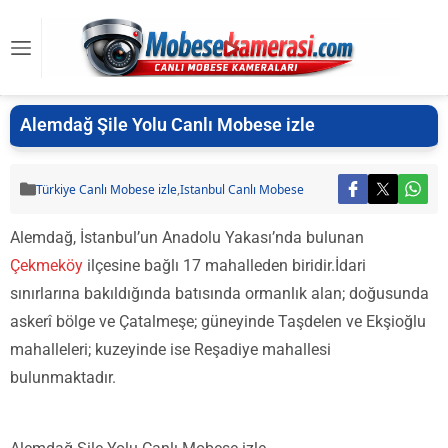
Alemdağ Şile Yolu Canlı Mobese izle
Türkiye Canlı Mobese izle
,
Istanbul Canlı Mobese
Alemdağ, İstanbul’un Anadolu Yakası’nda bulunan
Çekmeköy
ilçesine bağlı 17 mahalleden biridir.İdari
sınırlarına bakıldığında batısında ormanlık alan; doğusunda
askerî bölge ve Çatalmeşe; güneyinde Taşdelen ve Ekşioğlu
mahalleleri; kuzeyinde ise Reşadiye mahallesi
bulunmaktadır.