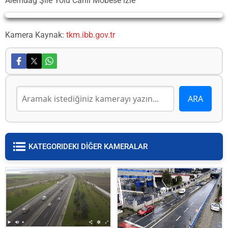
Alemdağ Şile Yolu Canlı Mobese izle
Yayın Yükleniyor...
Kamera Kaynak:
tkm.ibb.gov.tr
KATEGORIDEKI DİĞER KAMERALAR