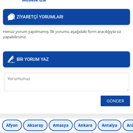
ZİYARETÇİ YORUMLARI
Henüz yorum yapılmamış. İlk yorumu aşağıdaki form aracılığıyla siz
yapabilirsiniz.
BİR YORUM YAZ
Afyon
Aksaray
Amasya
Ankara
Antalya
Ar