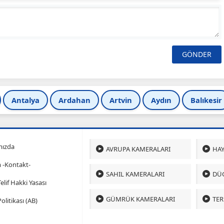
Antalya
Ardahan
Artvin
Aydın
Balıkesir
mızda
AVRUPA KAMERALARI
HAY
m -Kontakt-
SAHIL KAMERALARI
DÜ
 Telif Hakki Yasası
GÜMRÜK KAMERALARI
TER
olitikası (AB)