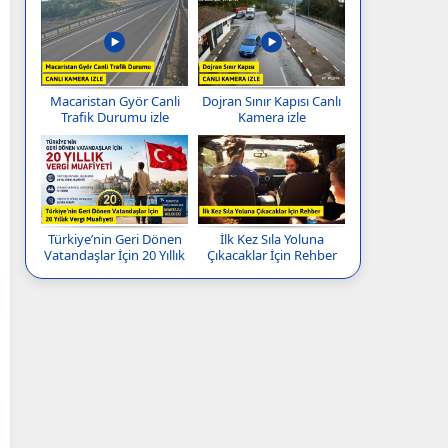
Macaristan Györ Canli
Dojran Sınır Kapısı Canlı
Trafik Durumu izle
Kamera izle
Türkiye’nin Geri Dönen
İlk Kez Sıla Yoluna
Vatandaşlar İçin 20 Yıllık
Çıkacaklar İçin Rehber
Vergi Muafiyeti