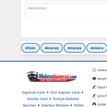
Afyon
Aksaray
Amasya
Ankara
Hakkı
Iletişi
Dijital
Kapıkule Canlı
✶
Sınır Kapıları Canlı
✶
Çerez P
Röszke Canlı
✶
Türkiye Mobese
Gizlilik
Yayınları
✶
İstanbul Mobese
✶
Nikfer