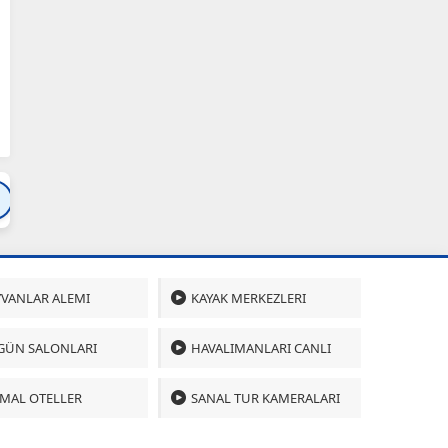
Bartın
Bursa
Çanakkale
Çankırı
Çoru
VANLAR ALEMI
KAYAK MERKEZLERI
GÜN SALONLARI
HAVALIMANLARI CANLI
MAL OTELLER
SANAL TUR KAMERALARI