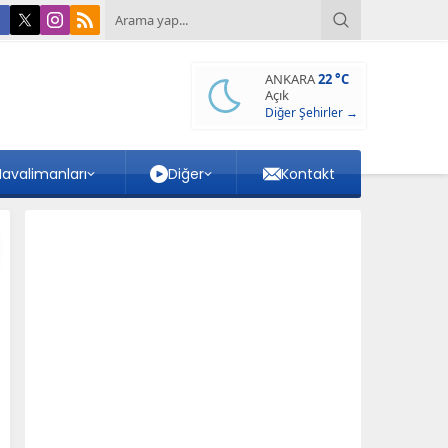
ANKARA
22 °C
Açık
Diğer Şehirler →
avalimanları
Diğer
Kontakt