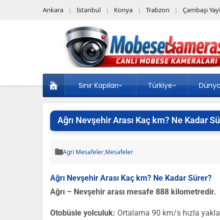
Ankara
Istanbul
Konya
Trabzon
Çambaşı Yayl
Sınır Kapıları
Türkiye
Düny
Ağrı Nevşehir Arası Kaç km? Ne Kadar Sü
Agri Mesafeler
,
Mesafeler
Ağrı Nevşehir Arası Kaç km? Ne Kadar Sürer?
Ağrı – Nevşehir arası mesafe 888 kilometredir.
Otobüsle yolculuk:
Ortalama 90 km/s hızla yakl