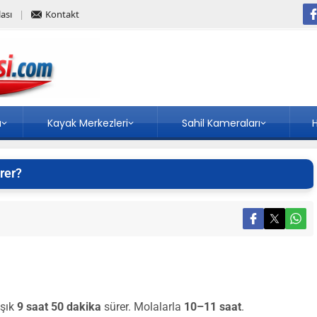
ası
Kontakt
a
Kayak Merkezleri
Sahil Kameraları
H
rer?
aşık
9 saat 50 dakika
sürer. Molalarla
10–11 saat
.