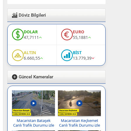
Döviz Bilgileri
DOLAR
EURO
47,7111
55,1881
ALTIN
BİST
6.660,55
13.779,39
Güncel Kameralar
Macaristan Bataşek
Macaristan Keçkemet
Canlı Trafik Durumu izle
Canlı Trafik Durumu izle