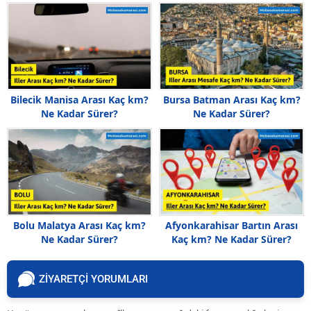
Bilecik Manisa Arası Kaç km?
Bursa Batman Arası Kaç km?
Ne Kadar Sürer?
Ne Kadar Sürer?
Bolu Malatya Arası Kaç km?
Afyonkarahisar Bartın Arası
Ne Kadar Sürer?
Kaç km? Ne Kadar Sürer?
ZİYARETÇİ YORUMLARI