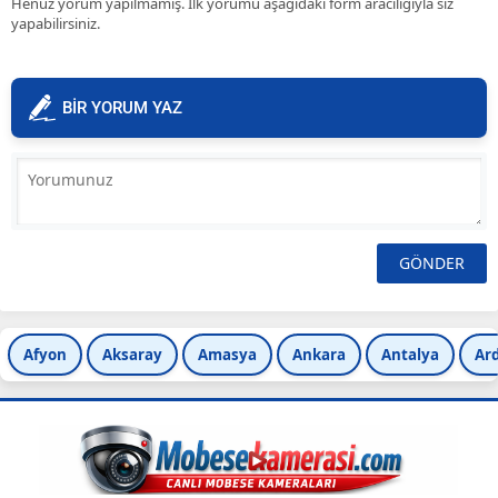
Henüz yorum yapılmamış. İlk yorumu aşağıdaki form aracılığıyla siz
yapabilirsiniz.
BİR YORUM YAZ
Afyon
Aksaray
Amasya
Ankara
Antalya
Ar