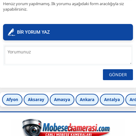
Henüz yorum yapılmamış. İlk yorumu aşağıdaki form aracılığıyla siz
yapabilirsiniz.
BİR YORUM YAZ
Afyon
Aksaray
Amasya
Ankara
Antalya
Ar