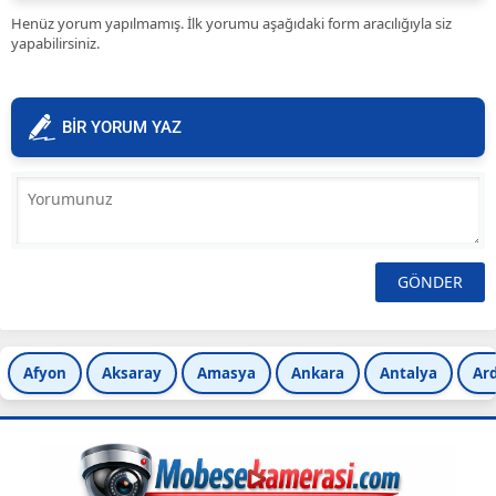
Henüz yorum yapılmamış. İlk yorumu aşağıdaki form aracılığıyla siz
yapabilirsiniz.
BİR YORUM YAZ
Afyon
Aksaray
Amasya
Ankara
Antalya
Ar