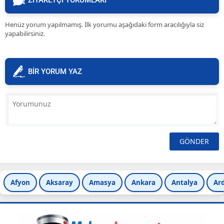
ZİYARETÇİ YORUMLARI
Henüz yorum yapılmamış. İlk yorumu aşağıdaki form aracılığıyla siz
yapabilirsiniz.
BİR YORUM YAZ
Afyon
Aksaray
Amasya
Ankara
Antalya
Ar