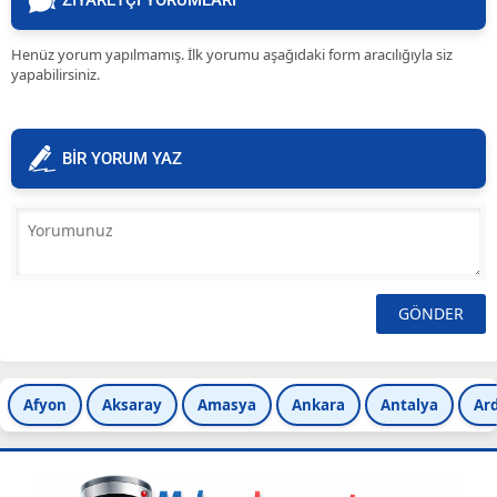
ZİYARETÇİ YORUMLARI
Henüz yorum yapılmamış. İlk yorumu aşağıdaki form aracılığıyla siz
yapabilirsiniz.
BİR YORUM YAZ
Afyon
Aksaray
Amasya
Ankara
Antalya
Ar