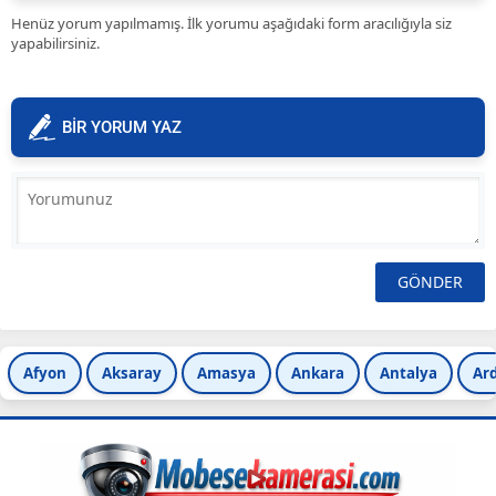
Henüz yorum yapılmamış. İlk yorumu aşağıdaki form aracılığıyla siz
yapabilirsiniz.
BİR YORUM YAZ
Afyon
Aksaray
Amasya
Ankara
Antalya
Ar