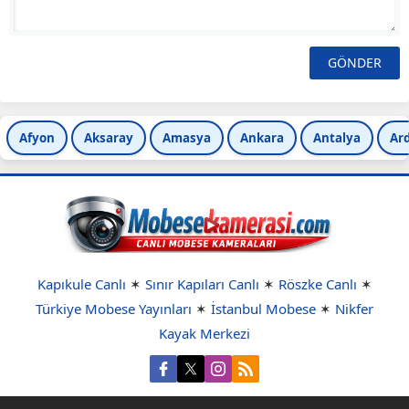
Afyon
Aksaray
Amasya
Ankara
Antalya
Ar
Kapıkule Canlı
✶
Sınır Kapıları Canlı
✶
Röszke Canlı
✶
Türkiye Mobese Yayınları
✶
İstanbul Mobese
✶
Nikfer
Kayak Merkezi