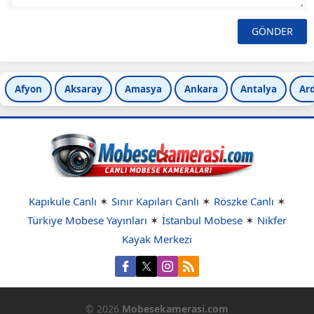
Afyon
Aksaray
Amasya
Ankara
Antalya
Ar
Kapıkule Canlı
✶
Sınır Kapıları Canlı
✶
Röszke Canlı
✶
Türkiye Mobese Yayınları
✶
İstanbul Mobese
✶
Nikfer
Kayak Merkezi
© 2026
Mobesekamerasi.com