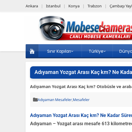
Ankara
Istanbul
Konya
Trabzon
Çambaşı Yayl
Sınır Kapıları
Türkiye
Düny
Adıyaman Yozgat Arası Kaç km? Ne Kada
Adıyaman Yozgat Arası Kaç km? Otobüsle ve arabay
Adıyaman Mesafeler
,
Mesafeler
Adıyaman Yozgat Arası Kaç km? Ne Kadar Süre
Adıyaman – Yozgat arası mesafe 613 kilometred