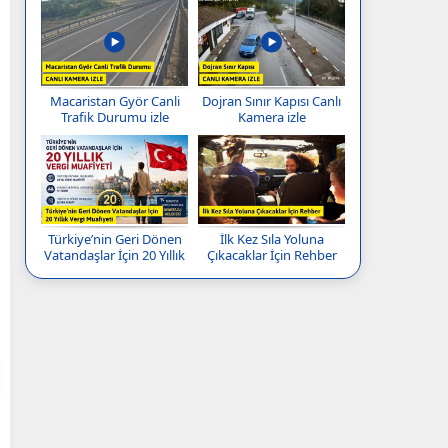
Macaristan Györ Canli
Dojran Sınır Kapısı Canlı
Trafik Durumu izle
Kamera izle
Türkiye’nin Geri Dönen
İlk Kez Sıla Yoluna
Vatandaşlar İçin 20 Yıllık
Çıkacaklar İçin Rehber
Vergi Muafiyeti