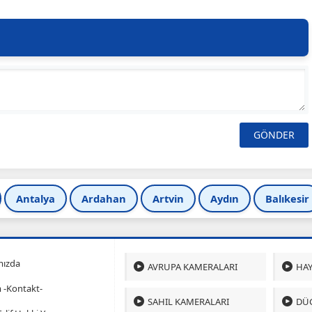
Antalya
Ardahan
Artvin
Aydın
Balıkesir
mızda
AVRUPA KAMERALARI
HAY
m -Kontakt-
SAHIL KAMERALARI
DÜ