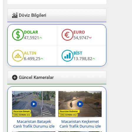
Döviz Bilgileri
DOLAR
EURO
47,5921
54,9747
ALTIN
BİST
6.499,25
13.798,82
Güncel Kameralar
Macaristan Bataşek
Macaristan Keçkemet
Canlı Trafik Durumu izle
Canlı Trafik Durumu izle