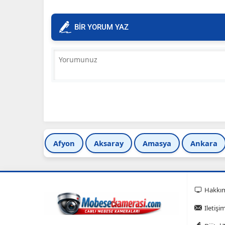
BİR YORUM YAZ
Afyon
Aksaray
Amasya
Ankara
Hakkı
Iletişi