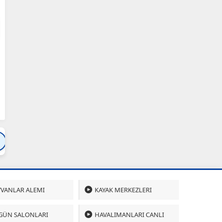
Bartın
Bursa
Çanakkale
Çankırı
Çoru
VANLAR ALEMI
KAYAK MERKEZLERI
GÜN SALONLARI
HAVALIMANLARI CANLI