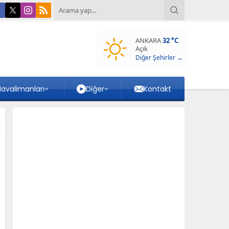
ANKARA
32 °C
Açık
Diğer Şehirler →
avalimanları
Diğer
Kontakt