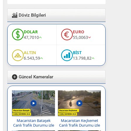
Döviz Bilgileri
DOLAR
EURO
47,7010
55,0063
ALTIN
BİST
6.543,59
13.798,82
Güncel Kameralar
Macaristan Bataşek
Macaristan Keçkemet
Canlı Trafik Durumu izle
Canlı Trafik Durumu izle