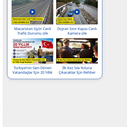
Macaristan Györ Canli
Dojran Sınır Kapısı Canlı
Trafik Durumu izle
Kamera izle
Türkiye’nin Geri Dönen
İlk Kez Sıla Yoluna
Vatandaşlar İçin 20 Yıllık
Çıkacaklar İçin Rehber
Vergi Muafiyeti