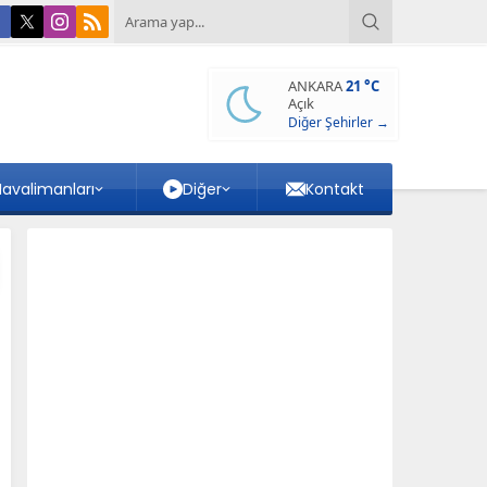
ANKARA
21 °C
Açık
Diğer Şehirler →
avalimanları
Diğer
Kontakt