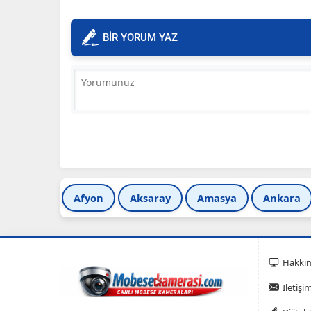
BİR YORUM YAZ
Afyon
Aksaray
Amasya
Ankara
Hakkı
Iletişi