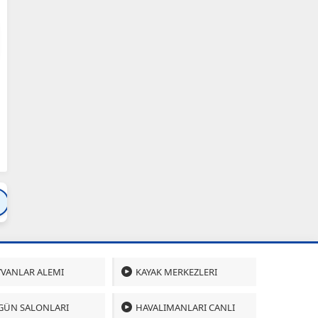
Bartın
Bursa
Çanakkale
Çankırı
Çoru
VANLAR ALEMI
KAYAK MERKEZLERI
GÜN SALONLARI
HAVALIMANLARI CANLI