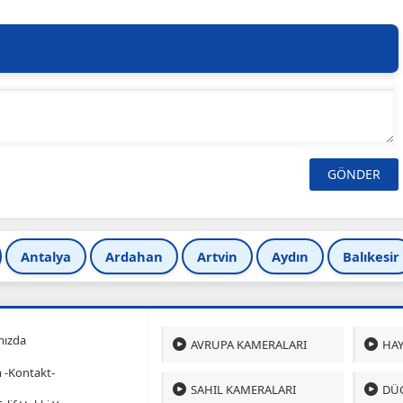
Antalya
Ardahan
Artvin
Aydın
Balıkesir
mızda
AVRUPA KAMERALARI
HAY
m -Kontakt-
SAHIL KAMERALARI
DÜ