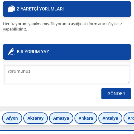
ZİYARETÇİ YORUMLARI
Henüz yorum yapılmamış. İlk yorumu aşağıdaki form aracılığıyla siz
yapabilirsiniz.
BİR YORUM YAZ
Afyon
Aksaray
Amasya
Ankara
Antalya
Ar