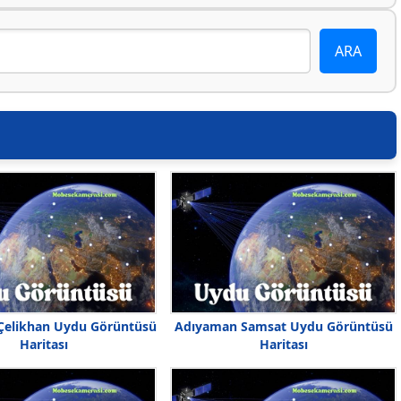
Çelikhan Uydu Görüntüsü
Adıyaman Samsat Uydu Görüntüsü
Haritası
Haritası