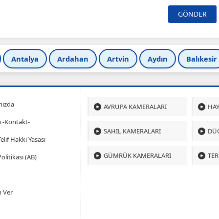
Antalya
Ardahan
Artvin
Aydın
Balıkesir
mızda
AVRUPA KAMERALARI
HAY
m -Kontakt-
SAHIL KAMERALARI
DÜ
 Telif Hakki Yasası
GÜMRÜK KAMERALARI
TER
olitikası (AB)
 Ver