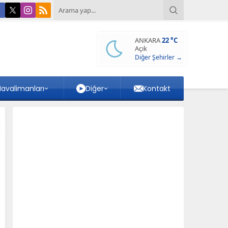
ANKARA
22 °C
Açık
Diğer Şehirler →
avalimanları
Diğer
Kontakt