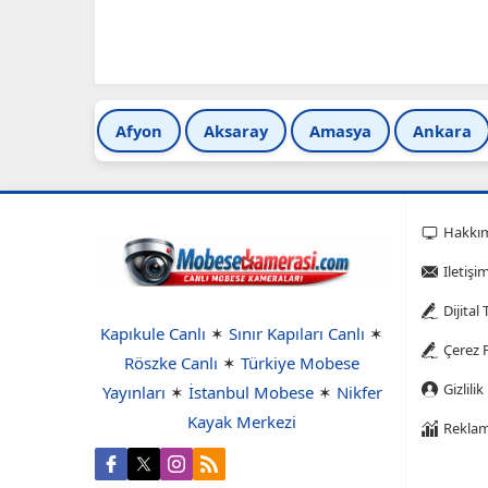
Afyon
Aksaray
Amasya
Ankara
Hakkı
Iletişi
Dijital
Kapıkule Canlı
✶
Sınır Kapıları Canlı
✶
Çerez P
Röszke Canlı
✶
Türkiye Mobese
Gizlilik
Yayınları
✶
İstanbul Mobese
✶
Nikfer
Kayak Merkezi
Reklam