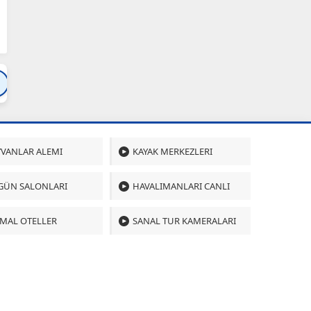
Bartın
Bursa
Çanakkale
Çankırı
Çoru
VANLAR ALEMI
KAYAK MERKEZLERI
GÜN SALONLARI
HAVALIMANLARI CANLI
MAL OTELLER
SANAL TUR KAMERALARI