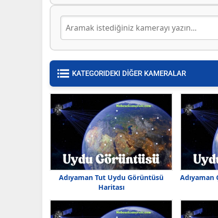
KATEGORIDEKI DİĞER KAMERALAR
Adıyaman Tut Uydu Görüntüsü
Adıyaman 
Haritası