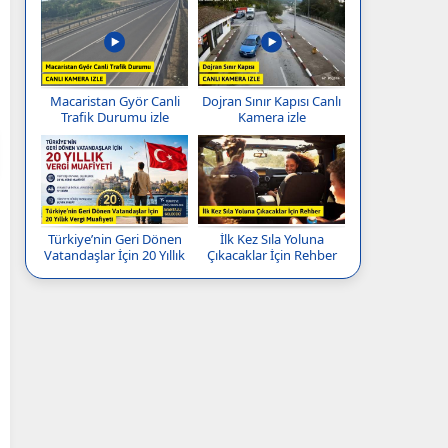
Macaristan Györ Canli
Dojran Sınır Kapısı Canlı
Trafik Durumu izle
Kamera izle
Türkiye’nin Geri Dönen
İlk Kez Sıla Yoluna
Vatandaşlar İçin 20 Yıllık
Çıkacaklar İçin Rehber
Vergi Muafiyeti