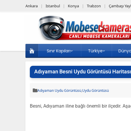
Ankara
Istanbul
Konya
Trabzon
Çambaşı Yayl
Sınır Kapıları
Türkiye
Düny
Adıyaman Besni Uydu Görüntüsü Haritası
Adıyaman Uydu Görüntüsü
,
Uydu Görüntüsü
Besni, Adıyaman iline bağlı önemli bir ilçedir. Aş