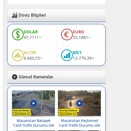
Döviz Bilgileri
DOLAR
EURO
47,7111
55,1881
ALTIN
BİST
6.660,55
13.779,39
Güncel Kameralar
Macaristan Bataşek
Macaristan Keçkemet
Canlı Trafik Durumu izle
Canlı Trafik Durumu izle