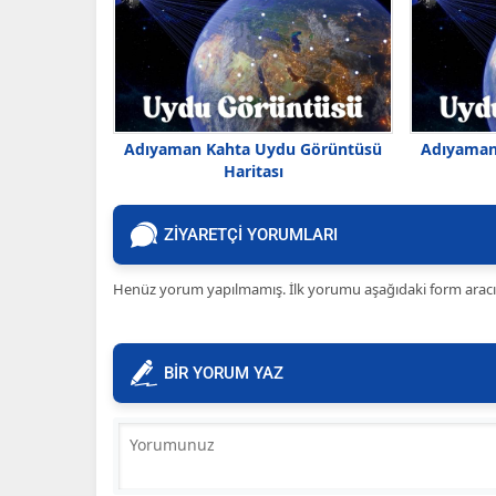
Adıyaman Kahta Uydu Görüntüsü
Adıyaman
Haritası
ZİYARETÇİ YORUMLARI
Henüz yorum yapılmamış. İlk yorumu aşağıdaki form aracılığ
BİR YORUM YAZ